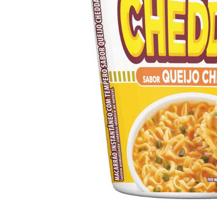
10
º
arroz