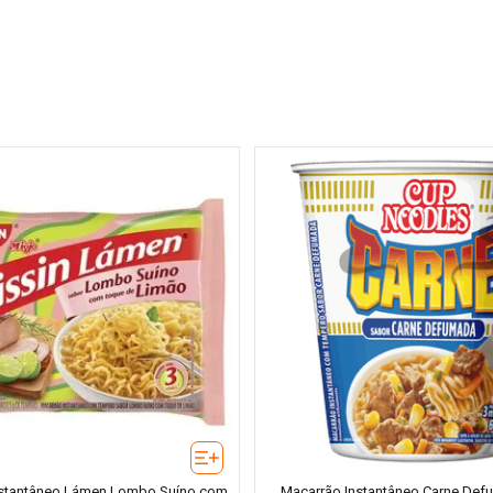
nstantâneo Lámen Lombo Suíno com
Macarrão Instantâneo Carne De