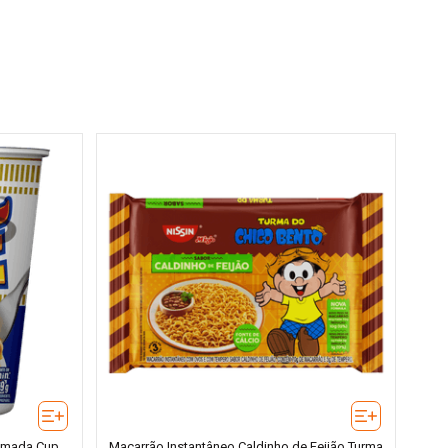
fumada Cup
Macarrão Instantâneo Caldinho de Feijão Turma