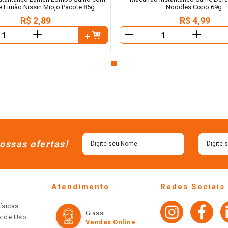
 Limão Nissin Miojo Pacote 85g
Noodles Copo 69g
R$
2
,
89
R$
4
,
99
＋
＋
－
ossas ofertas!
Atendimento
Redes Sociais
ísicas
Giassi
os de Uso
Vendas Online