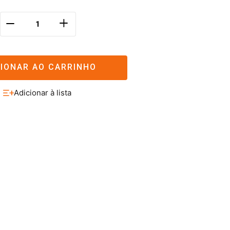
＋
－
CIONAR AO CARRINHO