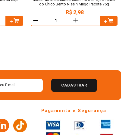
do Chico Bento Nissin Miojo Pacote 75g
R$
2
,
98
＋
－
CADASTRAR
Pagamento e Segurança