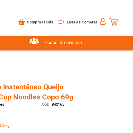
Compra rápida
Lista de compras
TRABALHE CONOSCO
 Instantâneo Queijo
Cup Noodles Copo 69g
:
les
840165
,32/kg