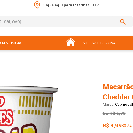
Clique aqui para inserir seu CEP
sal, ovo)
ADOS
JAS FÍSICAS
SITE INSTITUCIONAL
Macarrão
Cheddar 
Cup nood
De
R$ 5,98
R$ 4,99
R$ 72