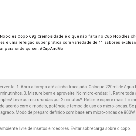
Noodles Copo 69g Cremosidade é o que não falta no Cup Noodles ched
les é uma refeição super prática com variedade de 11 sabores exclusi
evar para onde quiser. #CupAndGo
rvente: 1. Abra a tampa até a linha tracejada. Coloque 220ml de água f
 minutinhos. 3. Misture bem e aproveite. No micro-ondas: 1. Retire toda
simples! Leve ao micro-ondas por 2 minutos*. Retire e espere mais 1 mi
 de acordo com o modelo, potência e tempo de uso do micro-ondas. Se pr
u agrado. Modo de preparo definido com base em micro-ondas de 800W.
mbiente livre de insetos e roedores. Evitar sobrecarga sobre o copo.