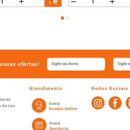
＋
＋
－
ossas ofertas!
Atendimento
Redes Sociais
ísicas
Giassi
os de Uso
Vendas Online
Giassi
Ouvidoria