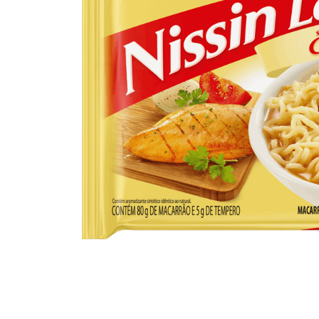
10
º
iogurte