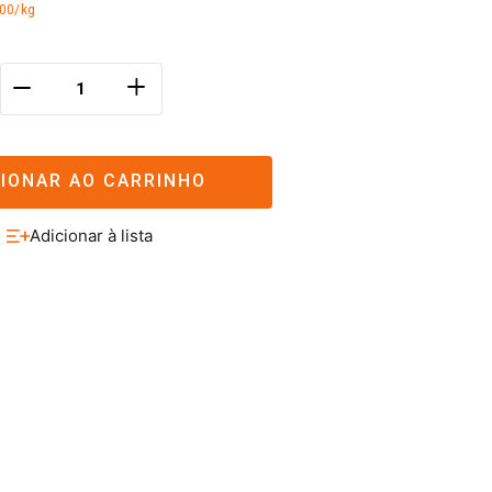
,00/kg
＋
－
CIONAR AO CARRINHO