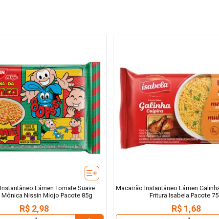
Instantâneo Lámen Tomate Suave
Macarrão Instantâneo Lámen Galinha
 Mônica Nissin Miojo Pacote 85g
Fritura Isabela Pacote 7
R$
2
,
98
R$
1
,
68