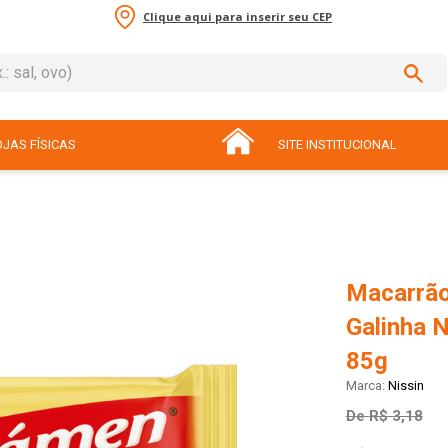
Clique aqui para inserir seu CEP
sal, ovo)
ADOS
JAS FÍSICAS
SITE INSTITUCIONAL
Macarrão
Galinha N
85g
Nissin
De
R$ 3,18