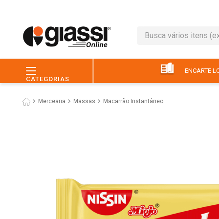
Busca vários itens (ex.: 
TERMOS MAIS BUSC
1
º
café
ENCARTE LO
CATEGORIAS
2
º
leite
Mercearia
Massas
Macarrão Instantâneo
3
º
queijo
4
º
chocolate
5
º
papel higiênico
6
º
macarrão
7
º
arroz
8
º
pão
9
º
ovo