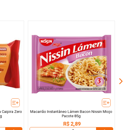
Ma
 Caipira Zero
Macarrão Instantâneo Lámen Bacon Nissin Miojo
5g
Pacote 85g
R$
2
,
89