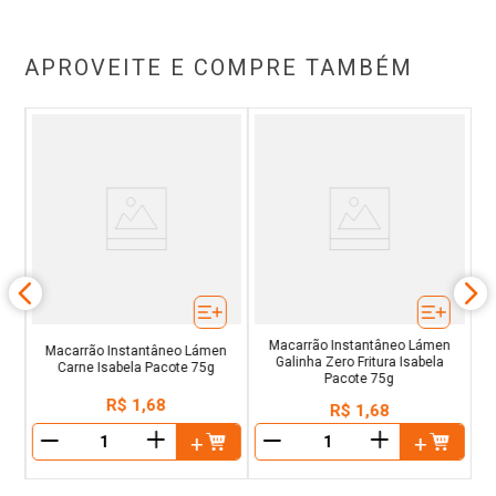
APROVEITE E COMPRE TAMBÉM
o
F
g
Macarrão Instantâneo Lámen
Macarrão Instantâneo Lámen
Galinha Zero Fritura Isabela
Carne Isabela Pacote 75g
Pacote 75g
R$
1
,
68
R$
1
,
68
＋
＋
－
－