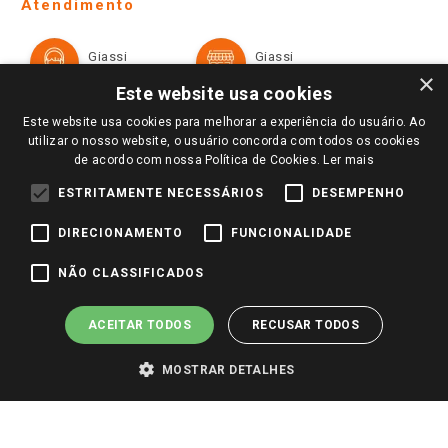
Ofertas
Atendimento
Política de Privacidade e Termos de Uso
Cartão Giassi
Formas de Pagamento
Giassi
Giassi
Televendas
Políticas de entrega
Vendas Online
Ouvidoria
×
Amigo Giassi
Este website usa cookies
Trocas e Devoluções
Notícias
Este website usa cookies para melhorar a experiência do usuário. Ao
Perguntas frequentes
utilizar o nosso website, o usuário concorda com todos os cookies
Redes Sociais
de acordo com nossa Política de Cookies.
Ler mais
Trabalhe Conosco
ESTRITAMENTE NECESSÁRIOS
DESEMPENHO
Identidade Visual
DIRECIONAMENTO
FUNCIONALIDADE
Pagamento e Segurança
NÃO CLASSIFICADOS
ACEITAR TODOS
RECUSAR TODOS
MOSTRAR DETALHES