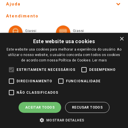
Ajuda
Lojas Físicas e Horários
Telefones e horários das lojas físicas
Ofertas
Atendimento
Política de Privacidade e Termos de Uso
Cartão Giassi
Formas de Pagamento
Giassi
Giassi
Televendas
Políticas de entrega
Vendas Online
Ouvidoria
×
Amigo Giassi
Este website usa cookies
Trocas e Devoluções
Notícias
Este website usa cookies para melhorar a experiência do usuário. Ao
Perguntas frequentes
utilizar o nosso website, o usuário concorda com todos os cookies
Redes Sociais
de acordo com nossa Política de Cookies.
Ler mais
Trabalhe Conosco
ESTRITAMENTE NECESSÁRIOS
DESEMPENHO
Identidade Visual
DIRECIONAMENTO
FUNCIONALIDADE
Pagamento e Segurança
NÃO CLASSIFICADOS
ACEITAR TODOS
RECUSAR TODOS
MOSTRAR DETALHES