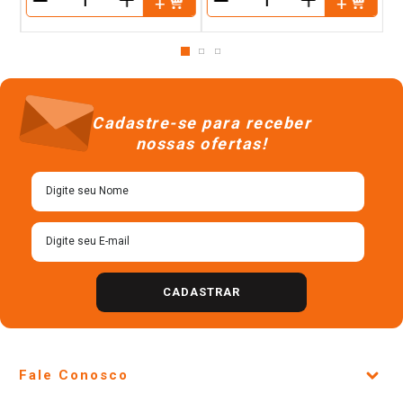
＋
＋
－
－
Cadastre-se para receber
nossas ofertas!
CADASTRAR
Fale Conosco
Site Institucional