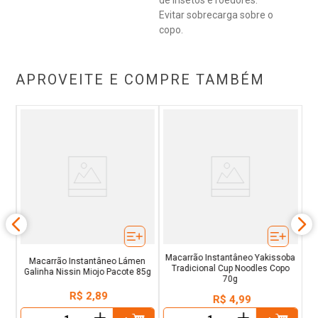
de insetos e roedores.
Evitar sobrecarga sobre o
copo.
APROVEITE E COMPRE TAMBÉM
oba
G
Macarrão Instantâneo Yakissoba
Macarrão Instantâneo Lámen
Tradicional Cup Noodles Copo
Galinha Nissin Miojo Pacote 85g
70g
R$
2
,
89
R$
4
,
99