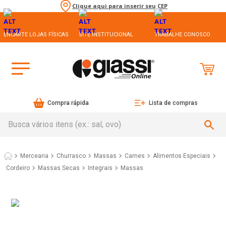
Clique aqui para inserir seu CEP
ENCARTE LOJAS FÍSICAS
SITE INSTITUCIONAL
TRABALHE CONOSCO
Compra rápida
Lista de compras
Busca vários itens (ex.: sal, ovo)
Mercearia
Massas
Massas Secas
Macarrão de Trigo Integral Penne Orquídea