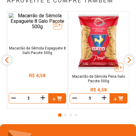
o
a
Macarrão de Sêmola Espaguete 8
Macarrão de Sêmola Pena Galo
Galo Pacote 500g
Pacote 500g
R$
4
,
58
R$
4
,
58
＋
＋
－
－
Cadastre-se para receber