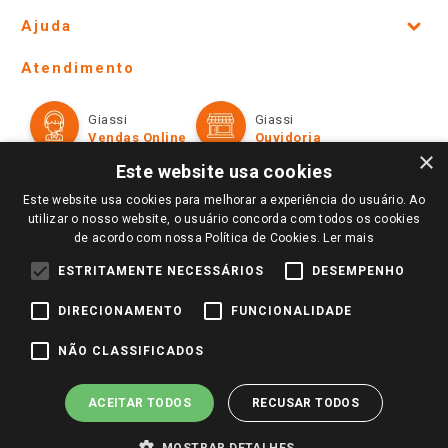
Site Institucional
Ajuda
Lojas Físicas e Horários
Telefones e horários das lojas físicas
Ofertas
Atendimento
Política de Privacidade e Termos de Uso
Cartão Giassi
Formas de Pagamento
Giassi
Giassi
Televendas
Políticas de entrega
Vendas Online
Ouvidoria
Amigo Giassi
×
Trocas e Devoluções
Este website usa cookies
Notícias
Este website usa cookies para melhorar a experiência do usuário. Ao
Perguntas frequentes
Redes Sociais
utilizar o nosso website, o usuário concorda com todos os cookies
Trabalhe Conosco
de acordo com nossa Política de Cookies.
Ler mais
Identidade Visual
ESTRITAMENTE NECESSÁRIOS
DESEMPENHO
DIRECIONAMENTO
FUNCIONALIDADE
Pagamento e Segurança
NÃO CLASSIFICADOS
ACEITAR TODOS
RECUSAR TODOS