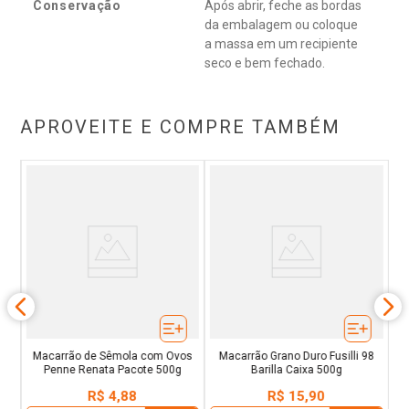
Conservação
Após abrir, feche as bordas
da embalagem ou coloque
a massa em um recipiente
seco e bem fechado.
APROVEITE E COMPRE TAMBÉM
re
Du
Macarrão de Sêmola com Ovos
Macarrão Grano Duro Fusilli 98
Penne Renata Pacote 500g
Barilla Caixa 500g
R$
4
,
88
R$
15
,
90