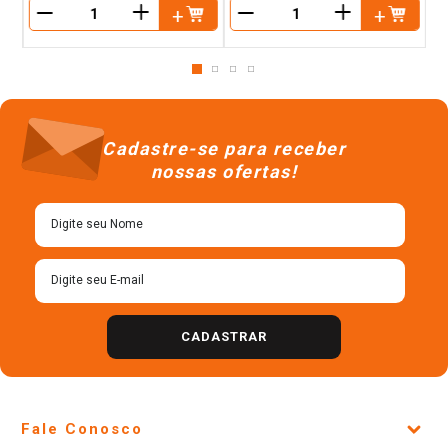
＋
＋
－
－
Cadastre-se para receber
nossas ofertas!
CADASTRAR
Fale Conosco