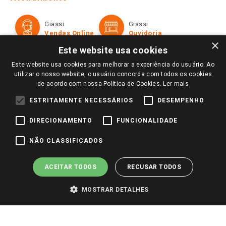
Política de Privacidade e Termos de Uso
Cartão Giassi
Formas de Pagamento
Giassi
Giassi
Televendas
Políticas de entrega
Vendas Online
Ouvidoria
Amigo Giassi
×
Trocas e Devoluções
Este website usa cookies
Notícias
Este website usa cookies para melhorar a experiência do usuário. Ao
Perguntas frequentes
Redes Sociais
utilizar o nosso website, o usuário concorda com todos os cookies
Trabalhe Conosco
de acordo com nossa Política de Cookies.
Ler mais
Identidade Visual
ESTRITAMENTE NECESSÁRIOS
DESEMPENHO
DIRECIONAMENTO
FUNCIONALIDADE
Pagamento e Segurança
NÃO CLASSIFICADOS
ACEITAR TODOS
RECUSAR TODOS
MOSTRAR DETALHES