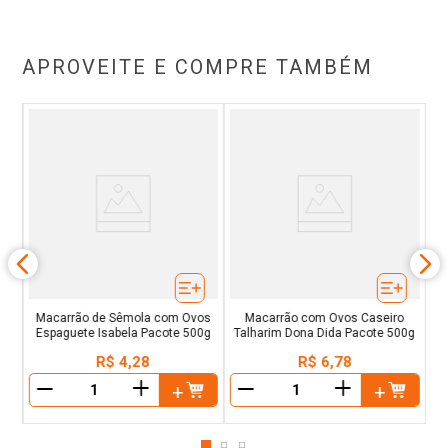
APROVEITE E COMPRE TAMBÉM
l
Ma
Macarrão de Sêmola com Ovos
Macarrão com Ovos Caseiro
Espaguete Isabela Pacote 500g
Talharim Dona Dida Pacote 500g
R$
4
,
28
R$
6
,
78
＋
＋
－
－