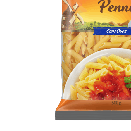
10
º
iogurte