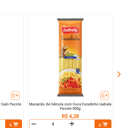
M
 Galo Pacote
Macarrão de Sêmola com Ovos Furadinho Isabela
Pacote 500g
R$
4
,
28
＋
－
－