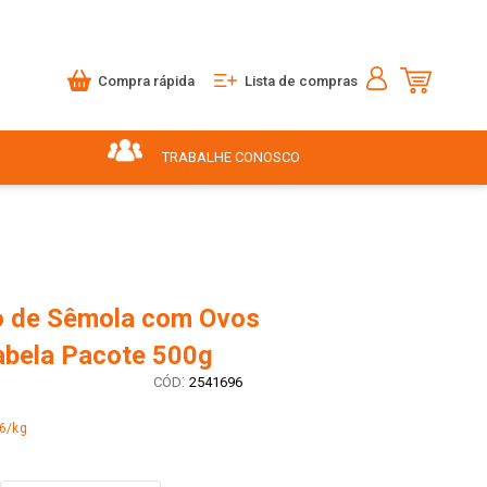
Compra rápida
Lista de compras
TRABALHE CONOSCO
 de Sêmola com Ovos
abela Pacote 500g
:
2541696
6/kg