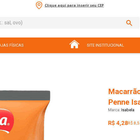
Clique aqui para inserir seu CEP
sal, ovo)
ADOS
JAS FÍSICAS
SITE INSTITUCIONAL
Macarrão
Penne Is
Isabela
R$ 4,28
R$ 8,5