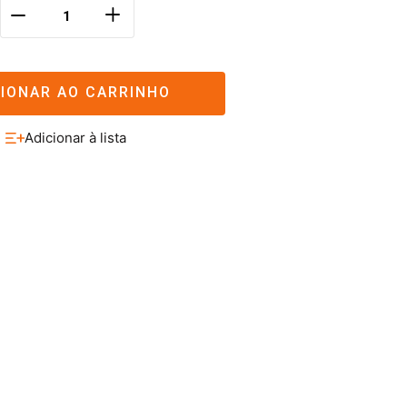
＋
－
CIONAR AO CARRINHO