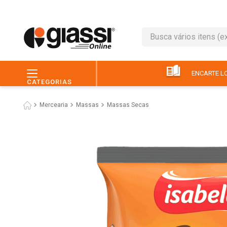
Busca vários itens (ex.: 
TERMOS MAIS BUSC
1
º
café
ENCARTE LO
CATEGORIAS
2
º
leite
Mercearia
Massas
Massas Secas
3
º
queijo
4
º
papel higiênico
5
º
chocolate
6
º
macarrão
7
º
arroz
8
º
pão
9
º
ovo