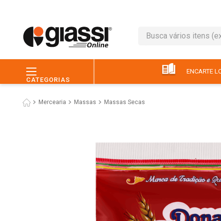
Busca vários itens (ex.: 
TERMOS MAIS BUSC
1
º
leite
ENCARTE LO
CATEGORIAS
2
º
café
Mercearia
Massas
Massas Secas
3
º
queijo
4
º
papel higiênico
5
º
chocolate
6
º
pão
7
º
macarrão
8
º
iogurte
9
º
ovo