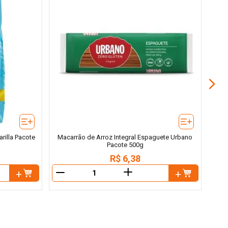
Mas
rilla Pacote
Macarrão de Arroz Integral Espaguete Urbano
Pacote 500g
R$
6
,
38
＋
－
－