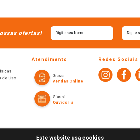
ossas ofertas!
Atendimento
Redes Sociais
ísicas
Giassi
os de Uso
Vendas Online
Giassi
Ouvidoria
Este website usa cookies