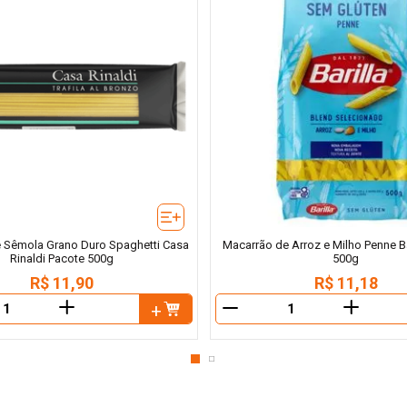
 Sêmola Grano Duro Spaghetti Casa
Macarrão de Arroz e Milho Penne Ba
Rinaldi Pacote 500g
500g
R$
11
,
90
R$
11
,
18
＋
＋
－