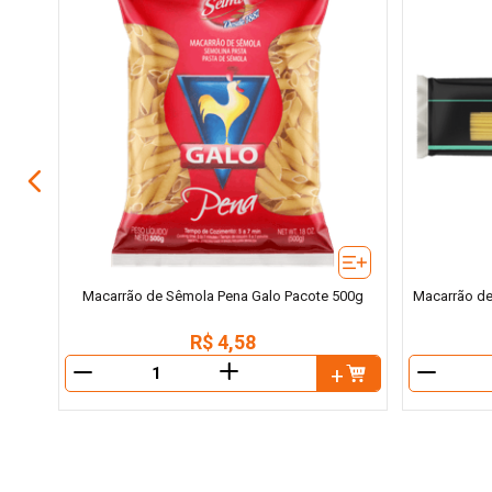
rbano
Macarrão de Sêmola Pena Galo Pacote 500g
Macarrão de
R$
4
,
58
＋
－
－