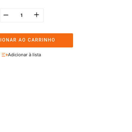
＋
－
CIONAR AO CARRINHO