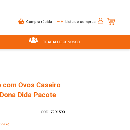
Compra rápida
Lista de compras
TRABALHE CONOSCO
 com Ovos Caseiro
 Dona Dida Pacote
:
7291590
,56/kg