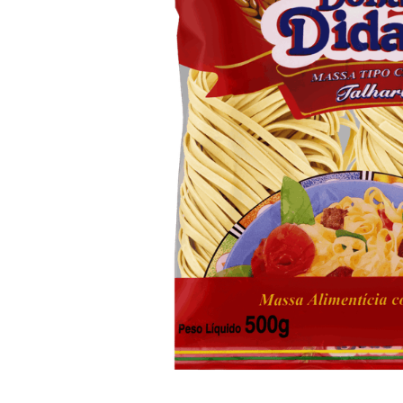
10
º
arroz