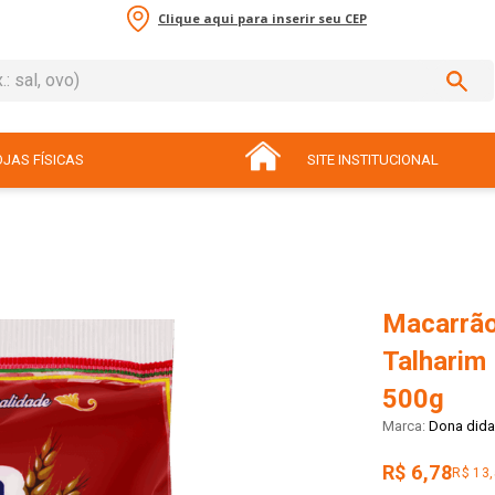
Clique aqui para inserir seu CEP
sal, ovo)
ADOS
JAS FÍSICAS
SITE INSTITUCIONAL
Macarrão
Talharim
500g
Dona dida
R$ 6,78
R$ 13