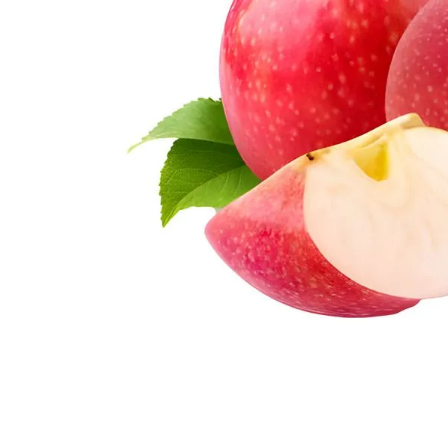
10
º
arroz