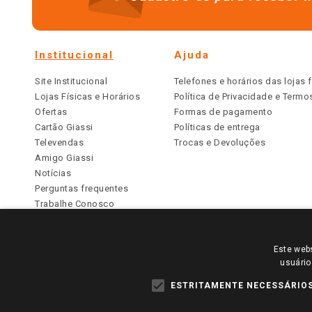
Institucional
Ajuda
Site Institucional
Telefones e horários das lojas f
Lojas Físicas e Horários
Política de Privacidade e Term
Ofertas
Formas de pagamento
Cartão Giassi
Políticas de entrega
Televendas
Trocas e Devoluções
Amigo Giassi
Notícias
Perguntas frequentes
Trabalhe Conosco
Identidade Visual
Este webs
PARA VER OS PREÇOS DA SUA REGIÃO, FAÇA 
usuário
TODOS OS PREÇOS E CONDIÇÕES COMERCIAIS DESTE SI
APLICAM ÀS LOJAS FÍSICAS. OS PREÇOS PARA AS VE
ESTRITAMENTE NECESSÁRIO