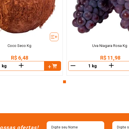
Coco Seco Kg
Uva Niagara Rosa Kg
R$
6
,
48
R$
11
,
98
＋
＋
－
ossas ofertas!