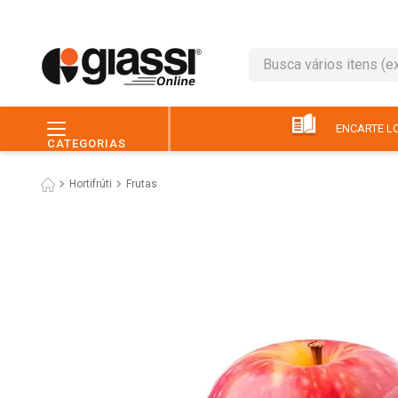
Busca vários itens (ex.: 
TERMOS MAIS BUSC
1
º
leite
ENCARTE LO
CATEGORIAS
2
º
café
Hortifrúti
Frutas
3
º
queijo
4
º
papel higiênico
5
º
chocolate
6
º
pão
7
º
macarrão
8
º
iogurte
9
º
ovo