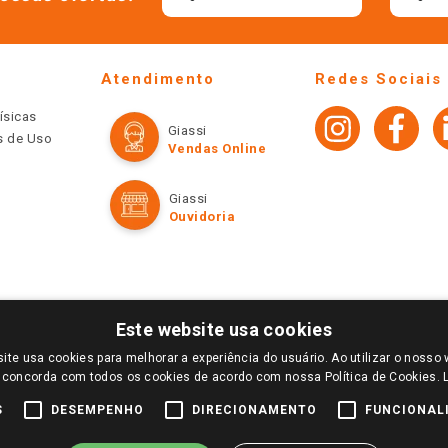
Atendimento
Redes Sociais
ísicas
Giassi
os de Uso
Vendas Online
Giassi
Ouvidoria
Este website usa cookies
ite usa cookies para melhorar a experiência do usuário. Ao utilizar o nosso 
LOGIN E SELECIONE A LOJA DE SUA PREFERÊNCIA. SOMENTE APÓS O LOGIN, OS PREÇOS
 concorda com todos os cookies de acordo com nossa Política de Cookies.
TE SÃO VÁLIDOS APENAS PARA COMPRAS REALIZADAS NO GIASSI.COM.BR E NA LOJA SE
NDAS ONLINE DIVULGADOS NO SITE PREVALECEM ANTE OS DEMAIS EVENTUALMENTE AN
S
DESEMPENHO
DIRECIONAMENTO
FUNCIONAL
DE BUSCAS.
2022 COPYRIGHT - GIASSI SUPERMERCADOS. TODOS OS DIREITOS RESERVADOS.