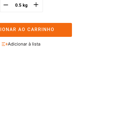
＋
－
CIONAR AO CARRINHO