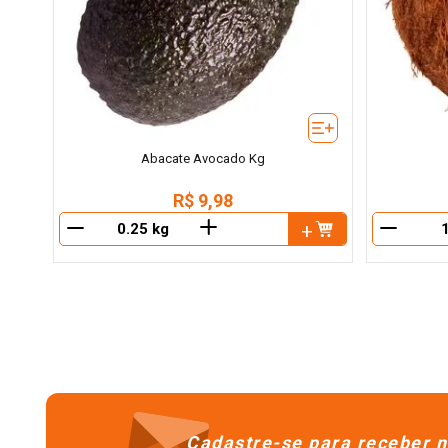
Abacate Avocado Kg
R$
9
,
98
＋
－
－
Cadastre-se para receber n