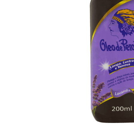
10
º
arroz