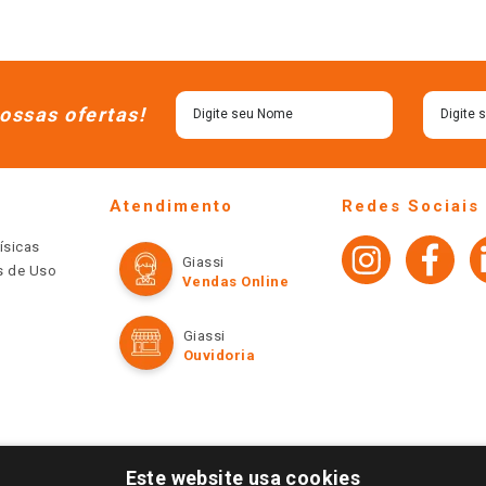
ossas ofertas!
Atendimento
Redes Sociais
ísicas
Giassi
os de Uso
Vendas Online
Giassi
Ouvidoria
Este website usa cookies