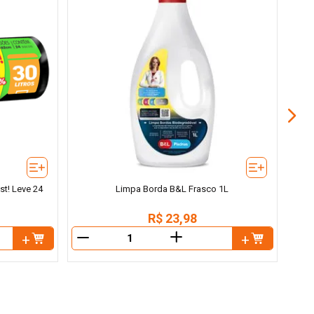
st! Leve 24
Limpa Borda B&L Frasco 1L
R$
23
,
98
＋
－
－