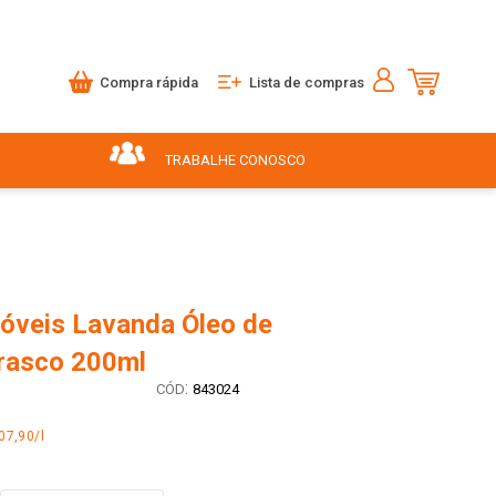
Compra rápida
Lista de compras
TRABALHE CONOSCO
óveis Lavanda Óleo de
rasco 200ml
:
843024
07,90/l