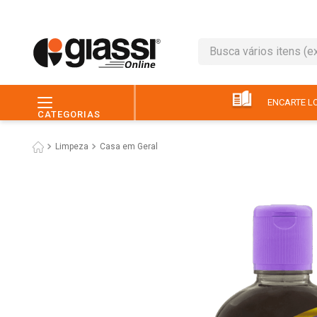
Busca vários itens (ex.: 
TERMOS MAIS BUSC
1
º
leite
ENCARTE LO
CATEGORIAS
2
º
café
Limpeza
Casa em Geral
3
º
queijo
4
º
papel higiênico
5
º
chocolate
6
º
pão
7
º
macarrão
8
º
iogurte
9
º
ovo