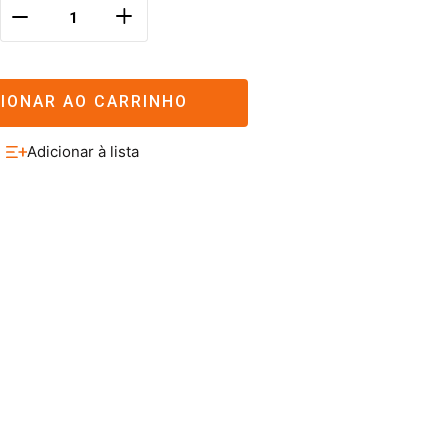
＋
－
CIONAR AO CARRINHO