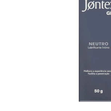
10
º
iogurte