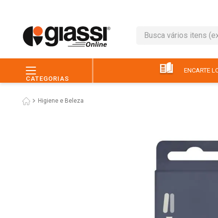
Busca vários itens (ex.: 
TERMOS MAIS BUSC
1
º
café
ENCARTE LO
CATEGORIAS
2
º
leite
Higiene e Beleza
3
º
queijo
4
º
papel higiênico
5
º
chocolate
6
º
macarrão
7
º
arroz
8
º
pão
9
º
ovo