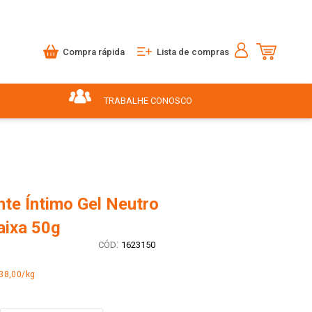
Compra rápida
Lista de compras
TRABALHE CONOSCO
nte Íntimo Gel Neutro
aixa 50g
:
1623150
38,00/kg