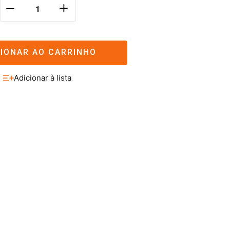
＋
－
CIONAR AO CARRINHO