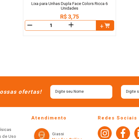
Lixa para Unhas Dupla Face Colors Ricca 6
Unidades
R$
3
,
75
＋
－
ossas ofertas!
Atendimento
Redes Sociais
ísicas
Giassi
os de Uso