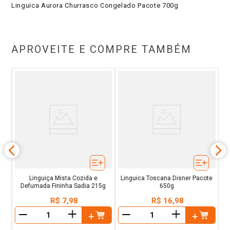
Linguica Aurora Churrasco Congelado Pacote 700g
APROVEITE E COMPRE TAMBÉM
nha
L
Linguiça Mista Cozida e
Linguica Toscana Disner Pacote
Defumada Fininha Sadia 215g
650g
R$
7
,
98
R$
16
,
98
＋
＋
－
－