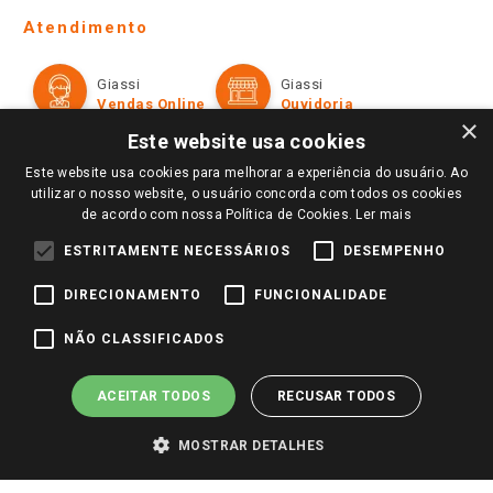
Telefones e horários das lojas físicas
Ofertas
Atendimento
Política de Privacidade e Termos de Uso
Cartão Giassi
Formas de Pagamento
Giassi
Giassi
Televendas
Políticas de entrega
Vendas Online
Ouvidoria
Amigo Giassi
×
Trocas e Devoluções
Este website usa cookies
Notícias
Este website usa cookies para melhorar a experiência do usuário. Ao
Perguntas frequentes
Redes Sociais
utilizar o nosso website, o usuário concorda com todos os cookies
Trabalhe Conosco
de acordo com nossa Política de Cookies.
Ler mais
Identidade Visual
ESTRITAMENTE NECESSÁRIOS
DESEMPENHO
DIRECIONAMENTO
FUNCIONALIDADE
Pagamento e Segurança
NÃO CLASSIFICADOS
ACEITAR TODOS
RECUSAR TODOS
MOSTRAR DETALHES