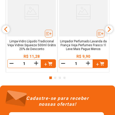
ja
Li
l
Limpa-Vidro Líquido Tradicional
Limpador Perfumado Lavanda da
Veja Vidrex Squeeze 500ml Grátis
França Veja Perfumes Frasco 1l
20% de Desconto
Leve Mais Pague Menos
R$
11
,
28
R$
9
,
90
＋
＋
－
－
Cadastre-se para receber
nossas ofertas!