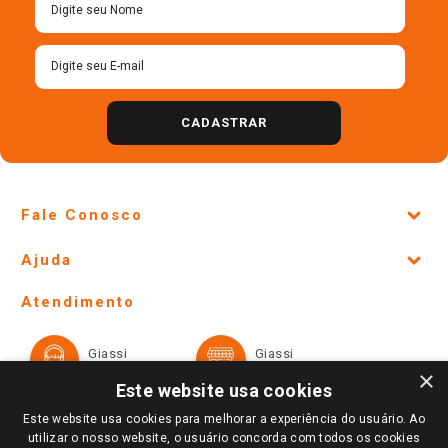
CADASTRAR
Fale Conosco
Site Institucional
Ajuda
Lojas Físicas e Horários
Telefones e horários das lojas físicas
Ofertas
Atendimento
Política de Privacidade e Termos de Uso
Cartão Giassi
Formas de Pagamento
Giassi
Giassi
Televendas
Políticas de entrega
Vendas Online
Ouvidoria
×
Amigo Giassi
Este website usa cookies
Trocas e Devoluções
Notícias
Este website usa cookies para melhorar a experiência do usuário. Ao
Perguntas frequentes
utilizar o nosso website, o usuário concorda com todos os cookies
Redes Sociais