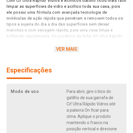
Com Cif Ultra Rápido Vidros e Acrílicos Gatilho ficou mais fácil
limpar as superfícies de vidro e acrílico toda sua casa, pois
ele possui uma fórmula com avançada tecnologia de
moléculas de ação rápida que penetram e removem todos os
tipos a sujeira do dia a dia das superfícies sem deixar
manchas e com secagem rápida, para uma casa limpa e
brilhando rapidamente. Os produtos da linha Cif Ultra Rápido
Vidros e Acrílicos possuem fragrância agradável e te ajuda a
fazer a limpeza diária de sua casa de forma rápida e fácil.
VER MAIS
Limpe todas suas superfícies de vidro com Cif Ultra Rápido
Vidros e Acrílicos e fique livre de todos os tipos de sujeiras
sem deixar manchas e com secagem rápida! Janelas, box,
Especificações
mesas, telas e todos seus objetos de vidro e acrílico ficarão
limpos e brilhantes. Com o produto no gatilho, é possível
limpar e alcançar facilmente até as superfícies verticais. Use
formato do Refil econômico, para fazer o reabastecimento de
Modo de uso
Para abrir, gire o bico do
seu produto no formato gatilho de forma simples e sem
gatilho de sua garrafa de
sujeira. Conheça agora toda a linha de Cif Ultra Rápido Vidros
Cif Ultra Rápido Vidros até
e Acrílicos, disponível em quatro diferentes formatos: refil
a palavra On ficar para
econômico e gatilho, para deixar a experiência do uso dos
cima. Aplique o produto
produtos mais fácil e conveniente para todos as situações.
mantendo o frasco na
Limpador para Vidro. Vidro com brilho. Vidro sem risco. Limpa.
posição vertical e direcione
Limpador especializado para vidros. Limpa em 10 segundos.