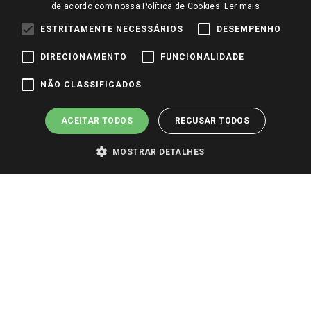
de acordo com nossa Política de Cookies.
Ler mais
Trabalhe Conosco
ESTRITAMENTE NECESSÁRIOS
DESEMPENHO
Identidade Visual
DIRECIONAMENTO
FUNCIONALIDADE
Pagamento e Segurança
NÃO CLASSIFICADOS
ACEITAR TODOS
RECUSAR TODOS
MOSTRAR DETALHES
PARA VER OS PREÇOS DA SUA REGIÃO, FAÇA LOGIN E SELECIONE A LOJA DE
SUA PREFERÊNCIA. SOMENTE APÓS O LOGIN, OS PREÇOS DA SUA REGIÃO OU
LOJA SERÃO CARREGADOS.
TODOS OS PREÇOS E CONDIÇÕES COMERCIAIS DESTE SITE SÃO VÁLIDOS APENAS