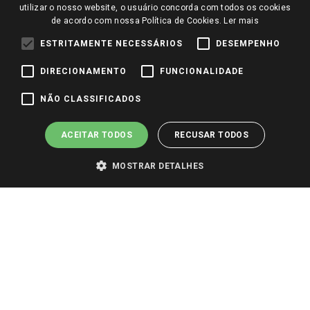
Perguntas frequentes
utilizar o nosso website, o usuário concorda com todos os cookies
Redes Sociais
de acordo com nossa Política de Cookies.
Ler mais
Trabalhe Conosco
ESTRITAMENTE NECESSÁRIOS
DESEMPENHO
Identidade Visual
DIRECIONAMENTO
FUNCIONALIDADE
Pagamento e Segurança
NÃO CLASSIFICADOS
ACEITAR TODOS
RECUSAR TODOS
MOSTRAR DETALHES
PARA VER OS PREÇOS DA SUA REGIÃO, FAÇA LOGIN E SELECIONE A LOJA DE
SUA PREFERÊNCIA. SOMENTE APÓS O LOGIN, OS PREÇOS DA SUA REGIÃO OU