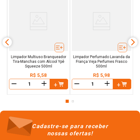
 de
s
Limpador Multiuso Branqueador
Limpador Perfumado Lavanda da
Tira-Manchas com Alcool Ypê
França Veja Perfumes Frasco
Squeeze 500ml
500ml
R$
5
,
58
R$
5
,
98
＋
＋
－
－
Cadastre-se para receber
nossas ofertas!