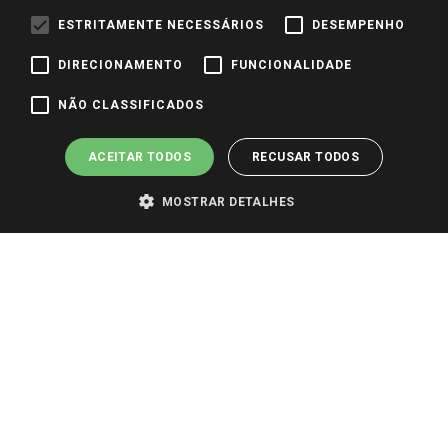
Identidade Visual
ESTRITAMENTE NECESSÁRIOS
DESEMPENHO
DIRECIONAMENTO
FUNCIONALIDADE
Pagamento e Segurança
NÃO CLASSIFICADOS
ACEITAR TODOS
RECUSAR TODOS
MOSTRAR DETALHES
PARA VER OS PREÇOS DA SUA REGIÃO, FAÇA LOGIN E SELECIONE A LOJA DE
SUA PREFERÊNCIA. SOMENTE APÓS O LOGIN, OS PREÇOS DA SUA REGIÃO OU
LOJA SERÃO CARREGADOS.
TODOS OS PREÇOS E CONDIÇÕES COMERCIAIS DESTE SITE SÃO VÁLIDOS APENAS
PARA COMPRAS REALIZADAS NO GIASSI.COM.BR E NA LOJA SELECIONADA
APÓS O LOGIN, E NÃO NECESSARIAMENTE SE APLICAM ÀS LOJAS FÍSICAS. OS