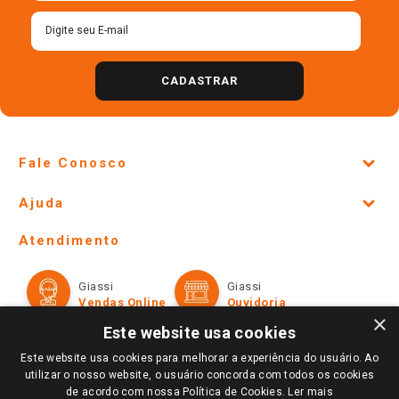
CADASTRAR
Fale Conosco
Site Institucional
Ajuda
Lojas Físicas e Horários
Telefones e horários das lojas físicas
Ofertas
Atendimento
Política de Privacidade e Termos de Uso
Cartão Giassi
Formas de Pagamento
Giassi
Giassi
Televendas
Políticas de entrega
Vendas Online
Ouvidoria
Amigo Giassi
×
Trocas e Devoluções
Este website usa cookies
Notícias
Este website usa cookies para melhorar a experiência do usuário. Ao
Perguntas frequentes
Redes Sociais
utilizar o nosso website, o usuário concorda com todos os cookies
Trabalhe Conosco
de acordo com nossa Política de Cookies.
Ler mais