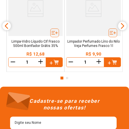
L
ja
B
l
Limpa-Vidro Líquido Cif Frasco
Limpador Perfumado Lírio do Nilo
500ml Borrifador Grátis 35%
Veja Perfumes Frasco 1l
R$
12
,
68
R$
9
,
90
＋
＋
－
－
Cadastre-se para receber
nossas ofertas!