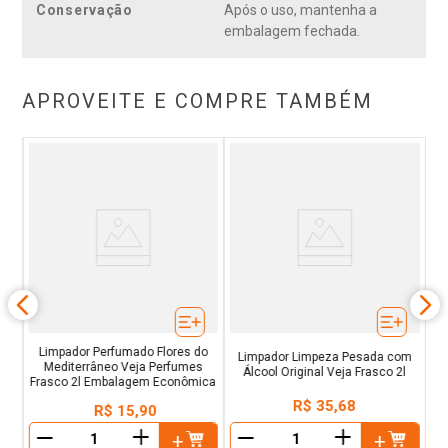
Conservação
Após o uso, mantenha a
embalagem fechada.
APROVEITE E COMPRE TAMBÉM
ja
L
Limpador Perfumado Flores do
Limpador Limpeza Pesada com
Mediterrâneo Veja Perfumes
Álcool Original Veja Frasco 2l
Frasco 2l Embalagem Econômica
R$
35
,
68
R$
15
,
90
＋
＋
－
－