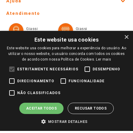
Ajuda
Lojas Físicas e Horários
Telefones e horários das lojas físicas
Ofertas
Atendimento
Política de Privacidade e Termos de Uso
Cartão Giassi
Formas de Pagamento
Giassi
Giassi
Televendas
Políticas de entrega
Vendas Online
Ouvidoria
×
Amigo Giassi
Este website usa cookies
Trocas e Devoluções
Notícias
Este website usa cookies para melhorar a experiência do usuário. Ao
Perguntas frequentes
utilizar o nosso website, o usuário concorda com todos os cookies
Redes Sociais
de acordo com nossa Política de Cookies.
Ler mais
Trabalhe Conosco
ESTRITAMENTE NECESSÁRIOS
DESEMPENHO
Identidade Visual
DIRECIONAMENTO
FUNCIONALIDADE
Pagamento e Segurança
NÃO CLASSIFICADOS
ACEITAR TODOS
RECUSAR TODOS
MOSTRAR DETALHES