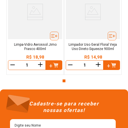
Limpa-Vidro Aerossol Jimo
Limpador Uso Geral Floral Veja
Frasco 400ml
Uso Direto Squeeze 900ml
R$
18
,
98
R$
14
,
98
＋
＋
－
－
Cadastre-se para receber
nossas ofertas!