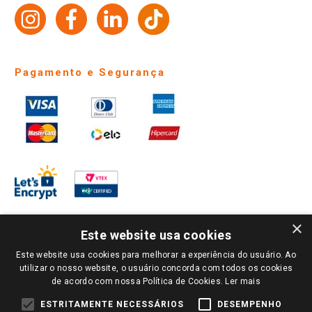
Identidade Visual
Pagamento e Segurança
×
Este website usa cookies
Este website usa cookies para melhorar a experiência do usuário. Ao
PARA VER OS PREÇOS DA SUA REGIÃO, FAÇA LOGIN E SELECIONE A LOJA DE
utilizar o nosso website, o usuário concorda com todos os cookies
SUA PREFERÊNCIA. SOMENTE APÓS O LOGIN, OS PREÇOS DA SUA REGIÃO OU
de acordo com nossa Política de Cookies.
Ler mais
LOJA SERÃO CARREGADOS.
TODOS OS PREÇOS E CONDIÇÕES COMERCIAIS DESTE SITE SÃO VÁLIDOS APENAS
ESTRITAMENTE NECESSÁRIOS
DESEMPENHO
PARA COMPRAS REALIZADAS NO GIASSI.COM.BR E NA LOJA SELECIONADA