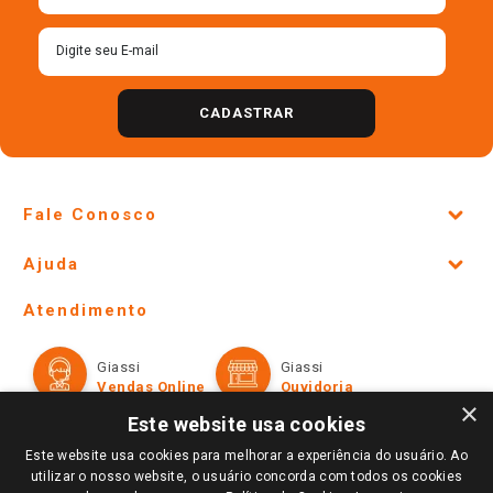
CADASTRAR
Fale Conosco
Site Institucional
Ajuda
Lojas Físicas e Horários
Telefones e horários das lojas físicas
Ofertas
Atendimento
Política de Privacidade e Termos de Uso
Cartão Giassi
Formas de Pagamento
Giassi
Giassi
Televendas
Políticas de entrega
Vendas Online
Ouvidoria
Amigo Giassi
×
Trocas e Devoluções
Este website usa cookies
Notícias
Este website usa cookies para melhorar a experiência do usuário. Ao
Perguntas frequentes
Redes Sociais
utilizar o nosso website, o usuário concorda com todos os cookies
Trabalhe Conosco