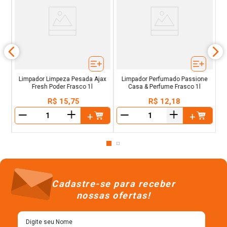
c
Limpador Limpeza Pesada Ajax
Limpador Perfumado Passione
Fresh Poder Frasco 1l
Casa & Perfume Frasco 1l
R$
15
,
75
R$
12
,
18
＋
＋
－
－
Cadastre-se para receber
nossas ofertas!