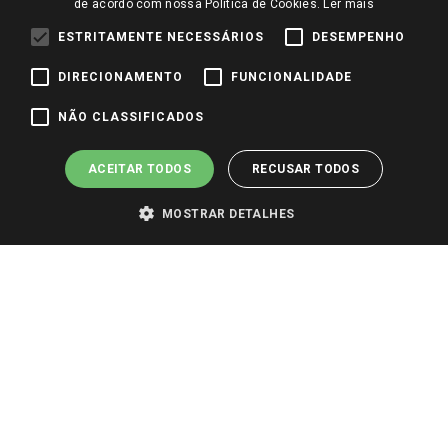
de acordo com nossa Política de Cookies.
Ler mais
Identidade Visual
ESTRITAMENTE NECESSÁRIOS
DESEMPENHO
DIRECIONAMENTO
FUNCIONALIDADE
Pagamento e Segurança
NÃO CLASSIFICADOS
ACEITAR TODOS
RECUSAR TODOS
MOSTRAR DETALHES
PARA VER OS PREÇOS DA SUA REGIÃO, FAÇA LOGIN E SELECIONE A LOJA DE
SUA PREFERÊNCIA. SOMENTE APÓS O LOGIN, OS PREÇOS DA SUA REGIÃO OU
LOJA SERÃO CARREGADOS.
TODOS OS PREÇOS E CONDIÇÕES COMERCIAIS DESTE SITE SÃO VÁLIDOS APENAS
PARA COMPRAS REALIZADAS NO GIASSI.COM.BR E NA LOJA SELECIONADA