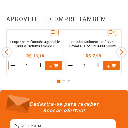
APROVEITE E COMPRE TAMBÉM
L
c
Limpador Perfumado Agradable
Limpador Multiuso Limão Veja
Casa & Perfume Frasco 1l
Power Fusion Squeeze 500ml
R$
13
,
18
R$
7
,
98
＋
＋
－
－