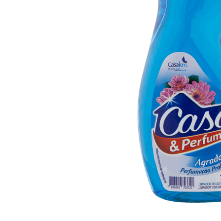
10
º
arroz