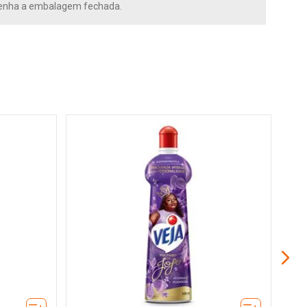
ntenha a embalagem fechada.
Limp