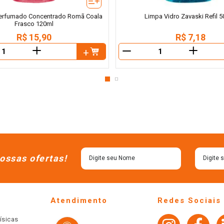
erfumado Concentrado Romã Coala
Limpa Vidro Zavaski Refil 
Frasco 120ml
R$
15
,
90
R$
7
,
18
＋
＋
－
ossas ofertas!
Atendimento
Redes Sociais
ísicas