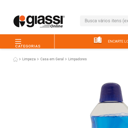
Busca vários itens (ex.: 
TERMOS MAIS BUSC
1
º
leite
ENCARTE LO
CATEGORIAS
2
º
café
Limpeza
Casa em Geral
Limpadores
3
º
queijo
4
º
papel higiênico
5
º
chocolate
6
º
pão
7
º
macarrão
8
º
iogurte
9
º
ovo