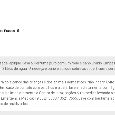
e Frasco 1l
ada: aplique Casa & Perfume puro com um rodo e pano úmido. Limpeza
3 litros de água. Umedeça o pano e aplique sobre as superfícies a ser
ra do alcance das crianças e dos animais domésticos. Não ingerir. Evite
 Em caso de contato com os olhos e a pele, lave imediatamente com á
nsulte imediatamente o Centro de Intoxicações ou o médico levando o r
 Emergência Médica: 19 3521 6700 / 3521 7555. Lave com bastante água
 de reutilizá-los.