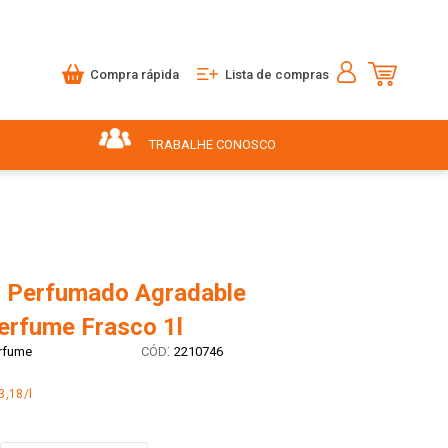
Compra rápida
Lista de compras
TRABALHE CONOSCO
 Perfumado Agradable
erfume Frasco 1l
:
rfume
2210746
3,18/l