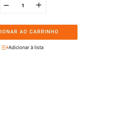
＋
－
CIONAR AO CARRINHO