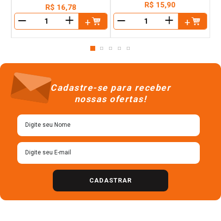
R$
15
,
90
R$
16
,
78
＋
＋
－
－
Cadastre-se para receber
nossas ofertas!
CADASTRAR