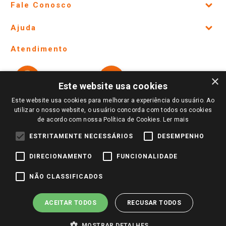
Fale Conosco
Site Institucional
Ajuda
Lojas Físicas e Horários
Telefones e horários das lojas físicas
Ofertas
Atendimento
Política de Privacidade e Termos de Uso
Cartão Giassi
Formas de Pagamento
Giassi
Giassi
Televendas
×
Políticas de entrega
Vendas Online
Ouvidoria
Este website usa cookies
Amigo Giassi
Trocas e Devoluções
Este website usa cookies para melhorar a experiência do usuário. Ao
Notícias
utilizar o nosso website, o usuário concorda com todos os cookies
Perguntas frequentes
de acordo com nossa Política de Cookies.
Ler mais
Redes Sociais
Trabalhe Conosco
ESTRITAMENTE NECESSÁRIOS
DESEMPENHO
Identidade Visual
DIRECIONAMENTO
FUNCIONALIDADE
NÃO CLASSIFICADOS
Pagamento e Segurança
ACEITAR TODOS
RECUSAR TODOS
MOSTRAR DETALHES