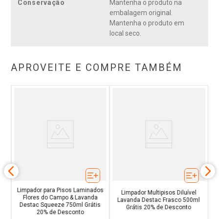
Conservação
Mantenha o produto na
embalagem original.
Mantenha o produto em
local seco.
APROVEITE E COMPRE TAMBÉM
lha
P
Limpador para Pisos Laminados
Limpador Multipisos Diluível
Flores do Campo & Lavanda
Lavanda Destac Frasco 500ml
Destac Squeeze 750ml Grátis
Grátis 20% de Desconto
20% de Desconto