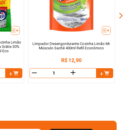
ozinha Limão
Limpador Desengordurante Cozinha Limão Mr
 Grátis 30%
Músculo Sachê 400ml Refil Econômico
l Eco
R$
12
,
90
＋
－
－