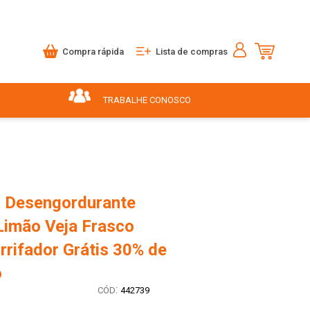
Compra rápida
Lista de compras
TRABALHE CONOSCO
 Desengordurante
Limão Veja Frasco
rrifador Grátis 30% de
o
:
442739