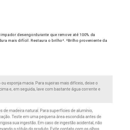
 limpador desengordurante que remove até 100% da
 mais difícil. Restaura o brilho². ²Brilho proveniente da
u esponja macia. Para sujeiras mais difíceis, deixe o
acima e, em seguida, lave com bastante água corrente e
s de madeira natural. Para superfícies de alumínio,
icação. Teste em uma pequena área escondida antes de
rigosa sua ingestão. Em caso de ingestão acidental, não
vando o rótulo do produto. Evite contato com os olhos.