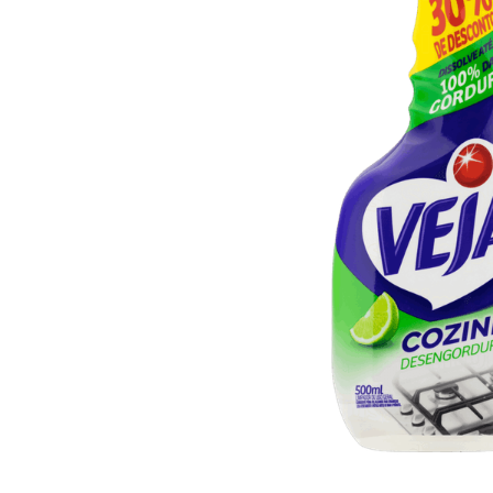
10
º
arroz