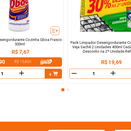
sengordurante Cozinha Qboa Frasco
Pack Limpador Desengordurante C
500ml
Veja Sachê 2 Unidades 400ml Cada
R$
7
,
67
Desconto na 2ª Unidade Refi
90
R$
19
,
69
R$ 13,80
/
l
＋
＋
－