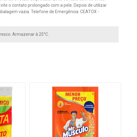
te o contato prolongado com a pele. Depois de utilizar
a embalagem vazia. Telefone de Emergência: CEATOX -
resco. Armazenar à 25°C.
Lim