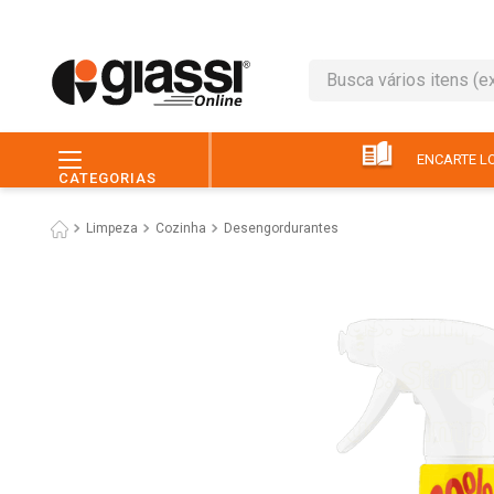
Busca vários itens (ex.: 
TERMOS MAIS BUSC
1
º
leite
ENCARTE LO
CATEGORIAS
2
º
café
Limpeza
Cozinha
Desengordurantes
3
º
queijo
4
º
papel higiênico
5
º
chocolate
6
º
pão
7
º
macarrão
8
º
iogurte
9
º
ovo