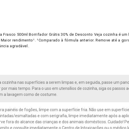
a Frasco 500ml Borrifador Grátis 30% de Desconto Veja cozinha é um
aior rendimento¹. ¹Comparado à fórmula anterior. Remove até a gordura
ância agradável.
a cozinha nas superfícies a serem limpas e, em seguida, passe um pano o
r por mais tempo. Para o uso em utensílios de cozinha, siga os passos 
om a lavagem como de costume.
ra painéis de fogões, limpe com a superfície fria. Não use em superfície
ntadas/esmaltadas e com serigrafia, limpe imediatamente após a apl
rve fora do alcance das crianças e dos animais domésticos. Cuidado! Pe
mito e consulte imediatamente o Centro de Intoxicações ou o médico le