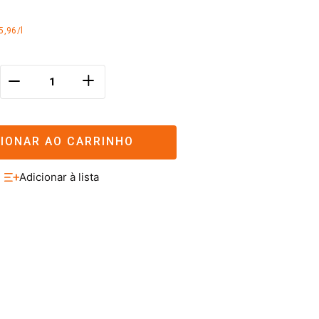
5,96/l
＋
－
CIONAR AO CARRINHO