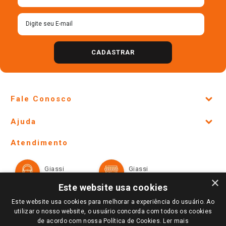
CADASTRAR
Fale Conosco
Site Institucional
Ajuda
Lojas Físicas e Horários
Telefones e horários das lojas físicas
Ofertas
Atendimento
Política de Privacidade e Termos de Uso
Cartão Giassi
Formas de Pagamento
Giassi
Giassi
Televendas
Políticas de entrega
Vendas Online
Ouvidoria
×
Amigo Giassi
Este website usa cookies
Trocas e Devoluções
Notícias
Este website usa cookies para melhorar a experiência do usuário. Ao
Perguntas frequentes
utilizar o nosso website, o usuário concorda com todos os cookies
Redes Sociais
de acordo com nossa Política de Cookies.
Ler mais
Trabalhe Conosco