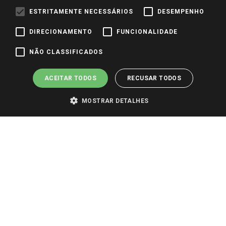
ESTRITAMENTE NECESSÁRIOS
DESEMPENHO
Identidade Visual
DIRECIONAMENTO
FUNCIONALIDADE
Pagamento e Segurança
NÃO CLASSIFICADOS
ACEITAR TODOS
RECUSAR TODOS
MOSTRAR DETALHES
PARA VER OS PREÇOS DA SUA REGIÃO, FAÇA LOGIN E SELECIONE A LOJA DE
SUA PREFERÊNCIA. SOMENTE APÓS O LOGIN, OS PREÇOS DA SUA REGIÃO OU
LOJA SERÃO CARREGADOS.
TODOS OS PREÇOS E CONDIÇÕES COMERCIAIS DESTE SITE SÃO VÁLIDOS APENAS
PARA COMPRAS REALIZADAS NO GIASSI.COM.BR E NA LOJA SELECIONADA