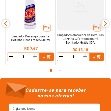
o
de
Limpador Removedor de Gorduras
Limpador Desengordurante
Cozinha Cif Frasco 500ml
Cozinha Qboa Frasco 500ml
Borrifador Grátis 35%
R$
7
,
67
R$
13
,
18
＋
＋
－
－
Cadastre-se para receber
nossas ofertas!