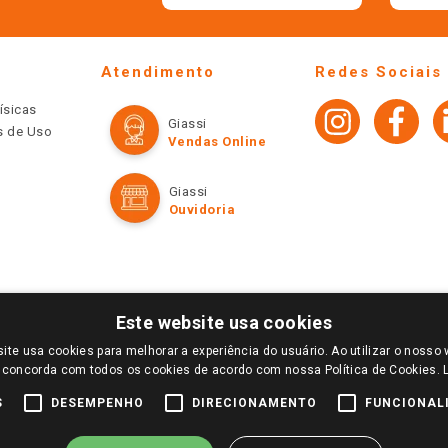
Atendimento
Redes Sociais
ísicas
Giassi
os de Uso
Vendas Online
Giassi
Ouvidoria
Este website usa cookies
ite usa cookies para melhorar a experiência do usuário. Ao utilizar o nosso 
LOGIN E SELECIONE A LOJA DE SUA PREFERÊNCIA. SOMENTE APÓS O LOGIN, OS PREÇOS
 concorda com todos os cookies de acordo com nossa Política de Cookies.
TE SÃO VÁLIDOS APENAS PARA COMPRAS REALIZADAS NO GIASSI.COM.BR E NA LOJA SE
NDAS ONLINE DIVULGADOS NO SITE PREVALECEM ANTE OS DEMAIS EVENTUALMENTE AN
S
DESEMPENHO
DIRECIONAMENTO
FUNCIONAL
DE BUSCAS.
2022 COPYRIGHT - GIASSI SUPERMERCADOS. TODOS OS DIREITOS RESERVADOS.