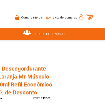
Compra rápida
Lista de compras
TRABALHE CONOSCO
 Desengordurante
Laranja Mr Músculo
0ml Refil Econômico
0% de Desconto
:
lo
713163