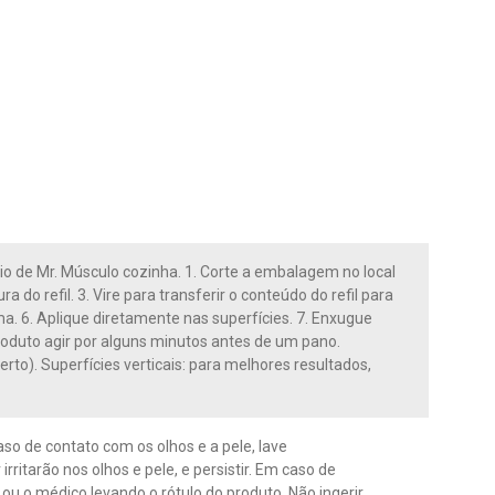
io de Mr. Músculo cozinha. 1. Corte a embalagem no local
 do refil. 3. Vire para transferir o conteúdo do refil para
cima. 6. Aplique diretamente nas superfícies. 7. Enxugue
roduto agir por alguns minutos antes de um pano.
erto). Superfícies verticais: para melhores resultados,
so de contato com os olhos e a pele, lave
tarão nos olhos e pele, e persistir. Em caso de
u o médico levando o rótulo do produto. Não ingerir.