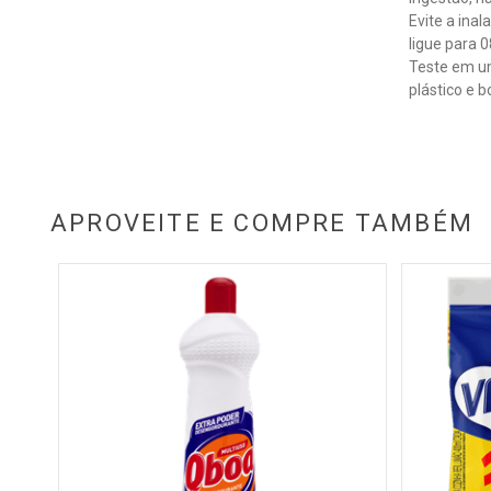
Evite a ina
ligue para 
Teste em um
plástico e b
APROVEITE E COMPRE TAMBÉM
 Cif