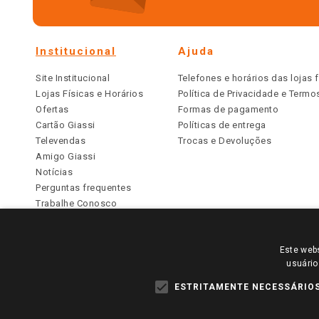
Institucional
Ajuda
Site Institucional
Telefones e horários das lojas f
Lojas Físicas e Horários
Política de Privacidade e Term
Ofertas
Formas de pagamento
Cartão Giassi
Políticas de entrega
Televendas
Trocas e Devoluções
Amigo Giassi
Notícias
Perguntas frequentes
Trabalhe Conosco
Identidade Visual
Este webs
PARA VER OS PREÇOS DA SUA REGIÃO, FAÇA 
usuário
TODOS OS PREÇOS E CONDIÇÕES COMERCIAIS DESTE SI
APLICAM ÀS LOJAS FÍSICAS. OS PREÇOS PARA AS VE
ESTRITAMENTE NECESSÁRIO