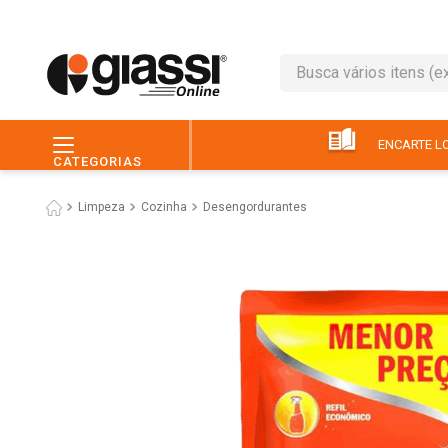
Busca vários itens (ex.: 
TERMOS MAIS BUSC
1
º
leite
ENCARTE LO
CATEGORIAS
2
º
café
Limpeza
Cozinha
Desengordurantes
3
º
queijo
4
º
papel higiênico
5
º
pão
6
º
chocolate
7
º
ovo
8
º
iogurte
9
º
macarrão