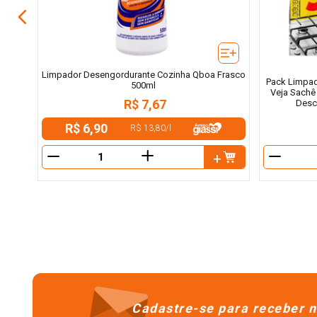
Limpador Desengordurante Cozinha Qboa Frasco
Pack Limpad
500ml
Veja Sachê
R$
7
,
67
Desc
R$ 6,90
R$ 13,80
/
l
＋
－
－
Cadastre-se para receber n