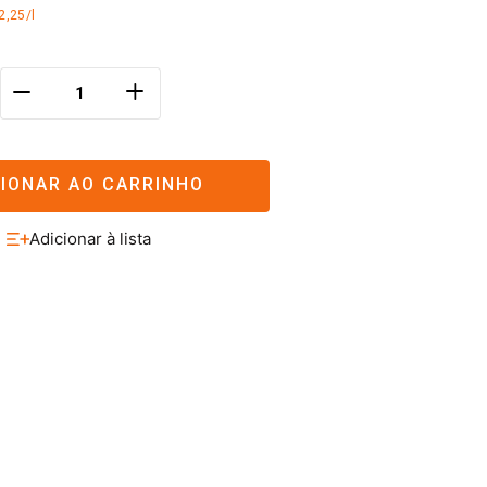
2,25/l
＋
－
CIONAR AO CARRINHO