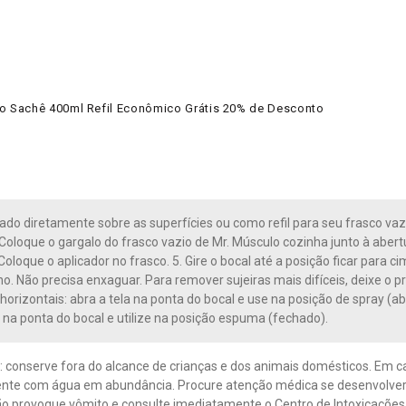
o Sachê 400ml Refil Econômico Grátis 20% de Desconto
ado diretamente sobre as superfícies ou como refil para seu frasco vaz
 Coloque o gargalo do frasco vazio de Mr. Músculo cozinha junto à abertura
 Coloque o aplicador no frasco. 5. Gire o bocal até a posição ficar para 
. Não precisa enxaguar. Para remover sujeiras mais difíceis, deixe o p
horizontais: abra a tela na ponta do bocal e use na posição de spray (ab
a na ponta do bocal e utilize na posição espuma (fechado).
 conserve fora do alcance de crianças e dos animais domésticos. Em ca
te com água em abundância. Procure atenção médica se desenvolver irri
ão provoque vômito e consulte imediatamente o Centro de Intoxicações o