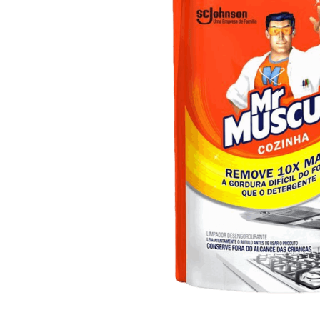
10
º
arroz