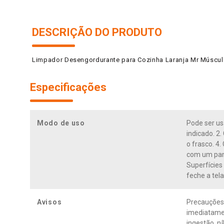
DESCRIÇÃO DO PRODUTO
Limpador Desengordurante para Cozinha Laranja Mr Múscul
Especificações
Modo de uso
Pode ser us
indicado. 2.
o frasco. 4.
com um pano
Superfícies 
feche a tel
Avisos
Precauções:
imediatamen
ingestão, n