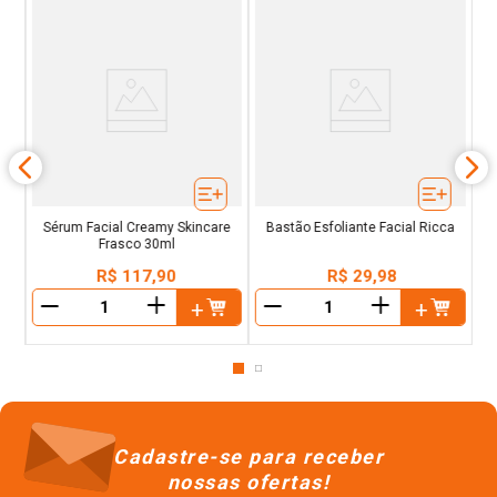
el
A
Sérum Facial Creamy Skincare
Bastão Esfoliante Facial Ricca
Frasco 30ml
R$
117
,
90
R$
29
,
98
＋
＋
－
－
Cadastre-se para receber
nossas ofertas!