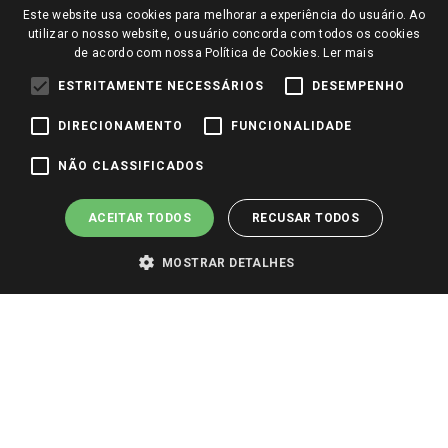
Este website usa cookies para melhorar a experiência do usuário. Ao
Perguntas frequentes
Redes Sociais
utilizar o nosso website, o usuário concorda com todos os cookies
Trabalhe Conosco
de acordo com nossa Política de Cookies.
Ler mais
Identidade Visual
ESTRITAMENTE NECESSÁRIOS
DESEMPENHO
DIRECIONAMENTO
FUNCIONALIDADE
Pagamento e Segurança
NÃO CLASSIFICADOS
ACEITAR TODOS
RECUSAR TODOS
MOSTRAR DETALHES
PARA VER OS PREÇOS DA SUA REGIÃO, FAÇA LOGIN E SELECIONE A LOJA DE
SUA PREFERÊNCIA. SOMENTE APÓS O LOGIN, OS PREÇOS DA SUA REGIÃO OU