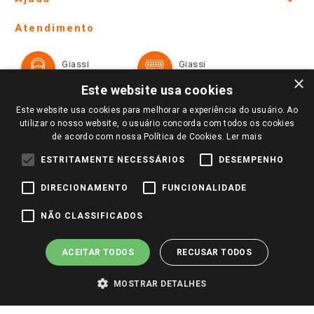
Lojas Físicas e Horários
Telefones e horários das lojas físicas
Ofertas
Atendimento
Política de Privacidade e Termos de Uso
Cartão Giassi
Formas de Pagamento
Giassi
Giassi
Televendas
Políticas de entrega
Vendas Online
Ouvidoria
×
Amigo Giassi
Este website usa cookies
Trocas e Devoluções
Notícias
Este website usa cookies para melhorar a experiência do usuário. Ao
Perguntas frequentes
utilizar o nosso website, o usuário concorda com todos os cookies
Redes Sociais
de acordo com nossa Política de Cookies.
Ler mais
Trabalhe Conosco
ESTRITAMENTE NECESSÁRIOS
DESEMPENHO
Identidade Visual
DIRECIONAMENTO
FUNCIONALIDADE
Pagamento e Segurança
NÃO CLASSIFICADOS
ACEITAR TODOS
RECUSAR TODOS
MOSTRAR DETALHES