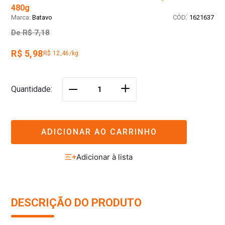
480g
:
Batavo
1621637
De
R$ 7,18
R$ 5,98
R$ 12,46/kg
＋
Quantidade
－
ADICIONAR AO CARRINHO
DESCRIÇÃO DO PRODUTO