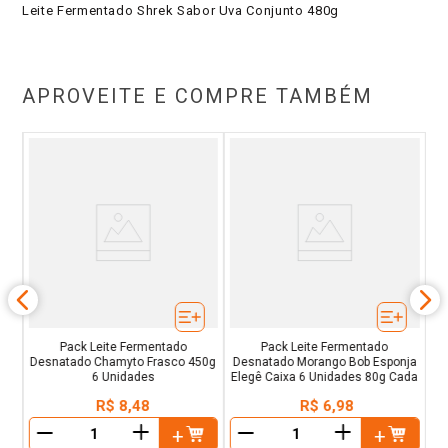
Leite Fermentado Shrek Sabor Uva Conjunto 480g
APROVEITE E COMPRE TAMBÉM
r
De
Pack Leite Fermentado
Pack Leite Fermentado
Desnatado Chamyto Frasco 450g
Desnatado Morango Bob Esponja
6 Unidades
Elegê Caixa 6 Unidades 80g Cada
R$
8
,
48
R$
6
,
98
＋
＋
－
－