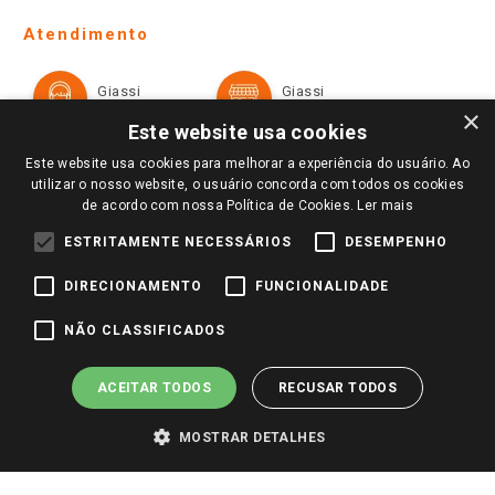
Telefones e horários das lojas físicas
Ofertas
Atendimento
Política de Privacidade e Termos de Uso
Cartão Giassi
Formas de Pagamento
Giassi
Giassi
Televendas
Políticas de entrega
Vendas Online
Ouvidoria
×
Amigo Giassi
Este website usa cookies
Trocas e Devoluções
Notícias
Este website usa cookies para melhorar a experiência do usuário. Ao
Perguntas frequentes
utilizar o nosso website, o usuário concorda com todos os cookies
Redes Sociais
de acordo com nossa Política de Cookies.
Ler mais
Trabalhe Conosco
ESTRITAMENTE NECESSÁRIOS
DESEMPENHO
Identidade Visual
DIRECIONAMENTO
FUNCIONALIDADE
Pagamento e Segurança
NÃO CLASSIFICADOS
ACEITAR TODOS
RECUSAR TODOS
MOSTRAR DETALHES