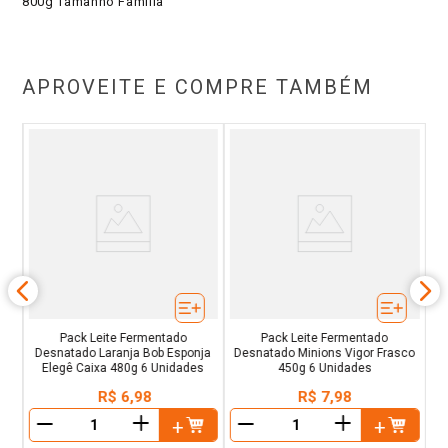
800g Tamanho Família
APROVEITE E COMPRE TAMBÉM
o
Le
ixa
Pack Leite Fermentado
Pack Leite Fermentado
Desnatado Laranja Bob Esponja
Desnatado Minions Vigor Frasco
Elegê Caixa 480g 6 Unidades
450g 6 Unidades
R$
6
,
98
R$
7
,
98
＋
＋
－
－