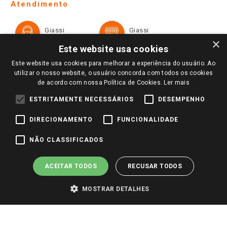
Ofertas
Atendimento
Política de Privacidade e Termos de Uso
Cartão Giassi
Formas de Pagamento
Giassi
Giassi
Televendas
Políticas de entrega
Vendas Online
Ouvidoria
×
Amigo Giassi
Este website usa cookies
Trocas e Devoluções
Notícias
Este website usa cookies para melhorar a experiência do usuário. Ao
Perguntas frequentes
utilizar o nosso website, o usuário concorda com todos os cookies
Redes Sociais
de acordo com nossa Política de Cookies.
Ler mais
Trabalhe Conosco
ESTRITAMENTE NECESSÁRIOS
DESEMPENHO
Identidade Visual
DIRECIONAMENTO
FUNCIONALIDADE
Pagamento e Segurança
NÃO CLASSIFICADOS
ACEITAR TODOS
RECUSAR TODOS
MOSTRAR DETALHES