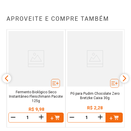
APROVEITE E COMPRE TAMBÉM
ke
Pó
Fermento Biológico Seco
Pó para Pudim Chocolate Zero
Instantâneo Fleischmann Pacote
Bretzke Caixa 30g
125g
R$
2
,
28
R$
9
,
98
＋
＋
－
－