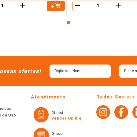
＋
＋
－
ossas ofertas!
Atendimento
Redes Sociais
ísicas
Giassi
os de Uso
Vendas Online
Giassi