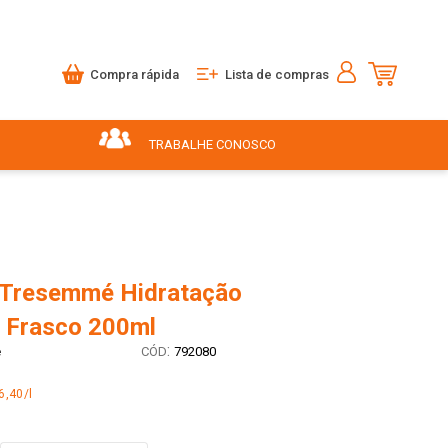
Compra rápida
Lista de compras
TRABALHE CONOSCO
 Tresemmé Hidratação
 Frasco 200ml
:
é
792080
6,40/l