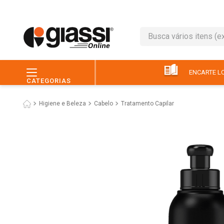
Busca vários itens (ex.: 
TERMOS MAIS BUSC
1
º
leite
ENCARTE LO
CATEGORIAS
2
º
café
Higiene e Beleza
Cabelo
Tratamento Capilar
3
º
queijo
4
º
papel higiênico
5
º
chocolate
6
º
pão
7
º
macarrão
8
º
iogurte
9
º
ovo