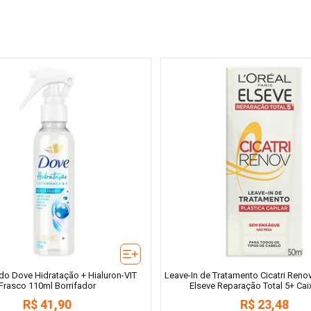
do Dove Hidratação + Hialuron-VIT
Leave-In de Tratamento Cicatri Renov
Frasco 110ml Borrifador
Elseve Reparação Total 5+ Cai
R$
41
,
90
R$
23
,
48