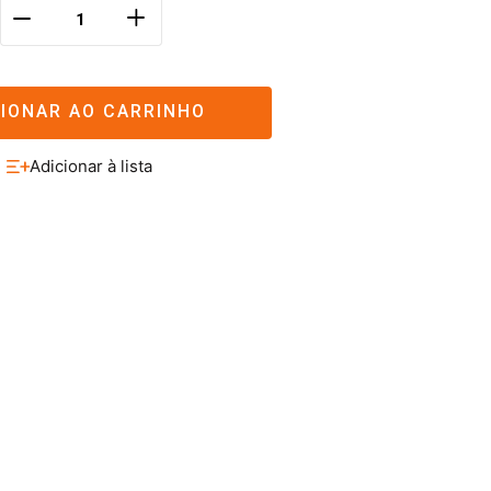
＋
－
CIONAR AO CARRINHO