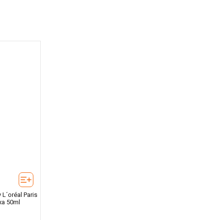
 L´oréal Paris
xa 50ml