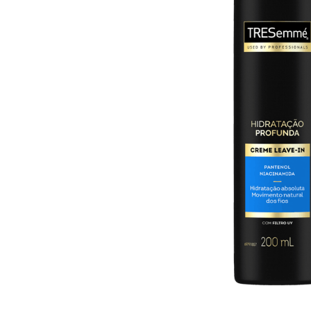
10
º
arroz