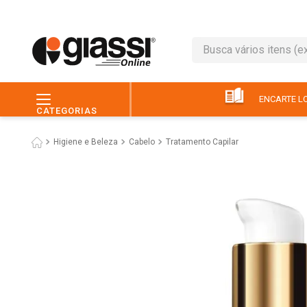
Busca vários itens (ex.: 
TERMOS MAIS BUSC
1
º
café
ENCARTE LO
CATEGORIAS
2
º
leite
Higiene e Beleza
Cabelo
Tratamento Capilar
3
º
queijo
4
º
papel higiênico
5
º
chocolate
6
º
macarrão
7
º
arroz
8
º
pão
9
º
ovo