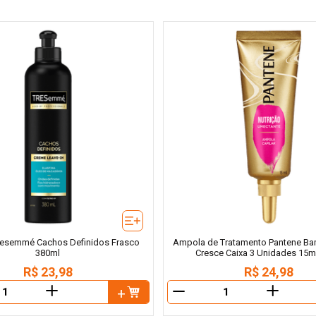
Tresemmé Cachos Definidos Frasco
Ampola de Tratamento Pantene Ba
380ml
Cresce Caixa 3 Unidades 15m
R$
23
,
98
R$
24
,
98
＋
＋
－