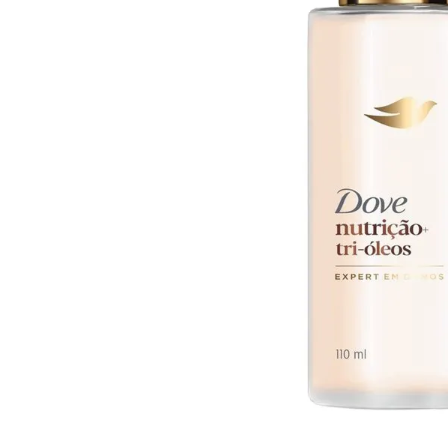
10
º
iogurte