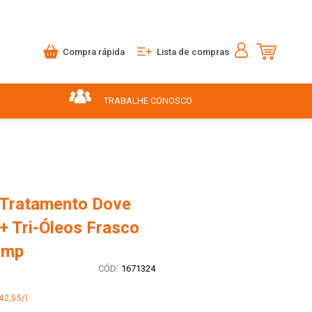
Compra rápida
Lista de compras
TRABALHE CONOSCO
 Tratamento Dove
+ Tri-Óleos Frasco
ump
:
1671324
42,55/l