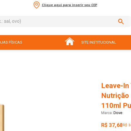
Clique aqui para inserir seu CEP
sal, ovo)
ADOS
JAS FÍSICAS
SITE INSTITUCIONAL
Leave-In
Nutrição 
110ml P
Dove
R$ 37,68
R$ 3