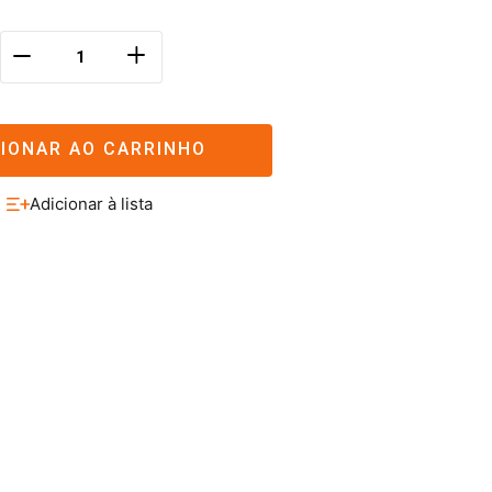
＋
－
CIONAR AO CARRINHO