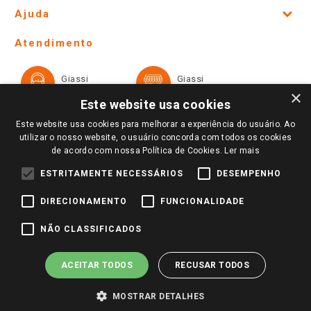
Site Institucional
Ajuda
Lojas Físicas e Horários
Telefones e horários das lojas físicas
Ofertas
Atendimento
Política de Privacidade e Termos de Uso
Cartão Giassi
Formas de Pagamento
Giassi
Giassi
Televendas
Políticas de entrega
Vendas Online
Ouvidoria
×
Amigo Giassi
Este website usa cookies
Trocas e Devoluções
Notícias
Este website usa cookies para melhorar a experiência do usuário. Ao
Perguntas frequentes
utilizar o nosso website, o usuário concorda com todos os cookies
Redes Sociais
de acordo com nossa Política de Cookies.
Ler mais
Trabalhe Conosco
ESTRITAMENTE NECESSÁRIOS
DESEMPENHO
Identidade Visual
DIRECIONAMENTO
FUNCIONALIDADE
Pagamento e Segurança
NÃO CLASSIFICADOS
ACEITAR TODOS
RECUSAR TODOS
MOSTRAR DETALHES