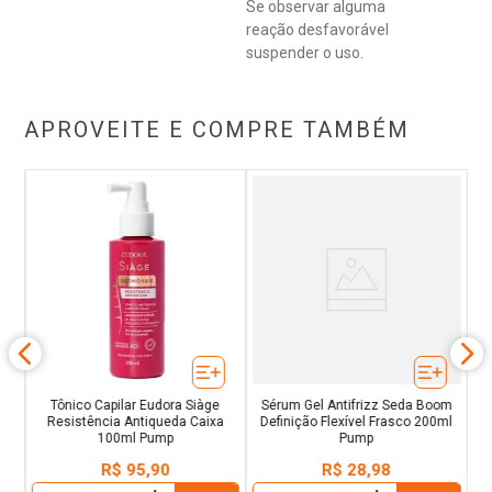
Se observar alguma
reação desfavorável
suspender o uso.
APROVEITE E COMPRE TAMBÉM
om
C
l
Tônico Capilar Eudora Siàge
Sérum Gel Antifrizz Seda Boom
Resistência Antiqueda Caixa
Definição Flexível Frasco 200ml
100ml Pump
Pump
R$
95
,
90
R$
28
,
98