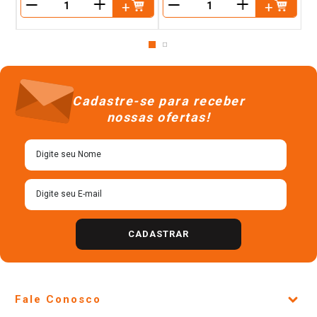
＋
＋
－
－
Cadastre-se para receber
nossas ofertas!
CADASTRAR
Fale Conosco