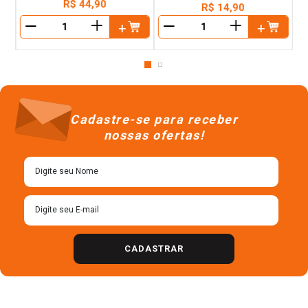
R$
44
,
90
R$
14
,
90
＋
＋
－
－
Cadastre-se para receber
nossas ofertas!
CADASTRAR