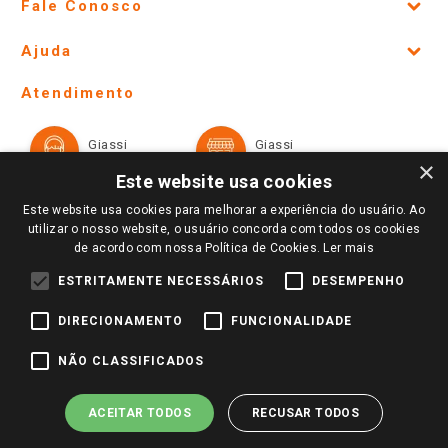
Fale Conosco
Site Institucional
Ajuda
Lojas Físicas e Horários
Telefones e horários das lojas físicas
Ofertas
Atendimento
Política de Privacidade e Termos de Uso
Cartão Giassi
Formas de Pagamento
Giassi
Giassi
Televendas
Políticas de entrega
Vendas Online
Ouvidoria
×
Amigo Giassi
Este website usa cookies
Trocas e Devoluções
Notícias
Este website usa cookies para melhorar a experiência do usuário. Ao
Perguntas frequentes
utilizar o nosso website, o usuário concorda com todos os cookies
Redes Sociais
de acordo com nossa Política de Cookies.
Ler mais
Trabalhe Conosco
ESTRITAMENTE NECESSÁRIOS
DESEMPENHO
Identidade Visual
DIRECIONAMENTO
FUNCIONALIDADE
Pagamento e Segurança
NÃO CLASSIFICADOS
ACEITAR TODOS
RECUSAR TODOS