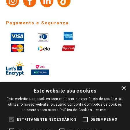
Identidade Visual
Pagamento e Segurança
×
Este website usa cookies
Este website usa cookies para melhorar a experiência do usuário. Ao
PARA VER OS PREÇOS DA SUA REGIÃO, FAÇA LOGIN E SELECIONE A LOJA DE
utilizar o nosso website, o usuário concorda com todos os cookies
SUA PREFERÊNCIA. SOMENTE APÓS O LOGIN, OS PREÇOS DA SUA REGIÃO OU
de acordo com nossa Política de Cookies.
Ler mais
LOJA SERÃO CARREGADOS.
TODOS OS PREÇOS E CONDIÇÕES COMERCIAIS DESTE SITE SÃO VÁLIDOS APENAS
ESTRITAMENTE NECESSÁRIOS
DESEMPENHO
PARA COMPRAS REALIZADAS NO GIASSI.COM.BR E NA LOJA SELECIONADA
APÓS O LOGIN, E NÃO NECESSARIAMENTE SE APLICAM ÀS LOJAS FÍSICAS. OS