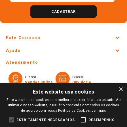
CADASTRAR
Fale Conosco
Site Institucional
Ajuda
Lojas Físicas e Horários
Telefones e horários das lojas físicas
Ofertas
Atendimento
Política de Privacidade e Termos de Uso
Cartão Giassi
Formas de Pagamento
Giassi
Giassi
Televendas
Políticas de entrega
Vendas Online
Ouvidoria
Amigo Giassi
×
Trocas e Devoluções
Este website usa cookies
Notícias
Este website usa cookies para melhorar a experiência do usuário. Ao
Perguntas frequentes
Redes Sociais
utilizar o nosso website, o usuário concorda com todos os cookies
Trabalhe Conosco
de acordo com nossa Política de Cookies.
Ler mais
Identidade Visual
ESTRITAMENTE NECESSÁRIOS
DESEMPENHO