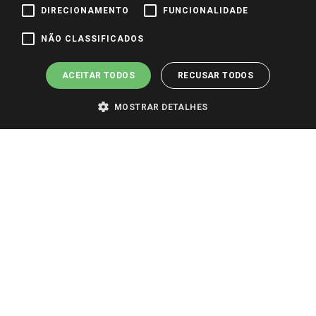
DIRECIONAMENTO
FUNCIONALIDADE
Pagamento e Segurança
NÃO CLASSIFICADOS
ACEITAR TODOS
RECUSAR TODOS
MOSTRAR DETALHES
PARA VER OS PREÇOS DA SUA REGIÃO, FAÇA LOGIN E SELECIONE A LOJA DE
SUA PREFERÊNCIA. SOMENTE APÓS O LOGIN, OS PREÇOS DA SUA REGIÃO OU
LOJA SERÃO CARREGADOS.
TODOS OS PREÇOS E CONDIÇÕES COMERCIAIS DESTE SITE SÃO VÁLIDOS APENAS
PARA COMPRAS REALIZADAS NO GIASSI.COM.BR E NA LOJA SELECIONADA
APÓS O LOGIN, E NÃO NECESSARIAMENTE SE APLICAM ÀS LOJAS FÍSICAS. OS
PREÇOS PARA AS VENDAS ONLINE DIVULGADOS NO SITE PREVALECEM ANTE
OS DEMAIS EVENTUALMENTE ANUNCIADOS EM OUTROS MEIOS DE