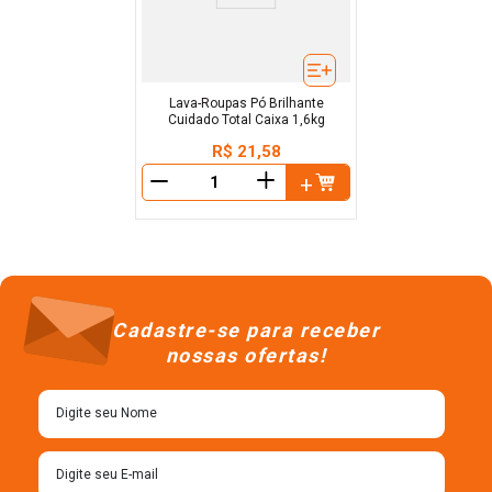
Lava-Roupas Pó Brilhante
Cuidado Total Caixa 1,6kg
R$
21
,
58
＋
－
Cadastre-se para receber
nossas ofertas!