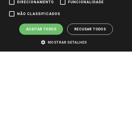
DIRECIONAMENTO
FUNCIONALIDADE
Pagamento e Segurança
NÃO CLASSIFICADOS
ACEITAR TODOS
RECUSAR TODOS
MOSTRAR DETALHES
PARA VER OS PREÇOS DA SUA REGIÃO, FAÇA LOGIN E SELECIONE A LOJA DE
SUA PREFERÊNCIA. SOMENTE APÓS O LOGIN, OS PREÇOS DA SUA REGIÃO OU
LOJA SERÃO CARREGADOS.
TODOS OS PREÇOS E CONDIÇÕES COMERCIAIS DESTE SITE SÃO VÁLIDOS APENAS
PARA COMPRAS REALIZADAS NO GIASSI.COM.BR E NA LOJA SELECIONADA
APÓS O LOGIN, E NÃO NECESSARIAMENTE SE APLICAM ÀS LOJAS FÍSICAS. OS
PREÇOS PARA AS VENDAS ONLINE DIVULGADOS NO SITE PREVALECEM ANTE
OS DEMAIS EVENTUALMENTE ANUNCIADOS EM OUTROS MEIOS DE