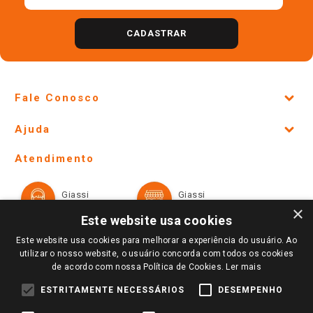
CADASTRAR
Fale Conosco
Site Institucional
Ajuda
Lojas Físicas e Horários
Telefones e horários das lojas físicas
Ofertas
Atendimento
Política de Privacidade e Termos de Uso
Cartão Giassi
Formas de Pagamento
Giassi
Giassi
Televendas
Políticas de entrega
Vendas Online
Ouvidoria
×
Amigo Giassi
Este website usa cookies
Trocas e Devoluções
Notícias
Este website usa cookies para melhorar a experiência do usuário. Ao
Perguntas frequentes
utilizar o nosso website, o usuário concorda com todos os cookies
Redes Sociais
de acordo com nossa Política de Cookies.
Ler mais
Trabalhe Conosco
ESTRITAMENTE NECESSÁRIOS
DESEMPENHO
Identidade Visual