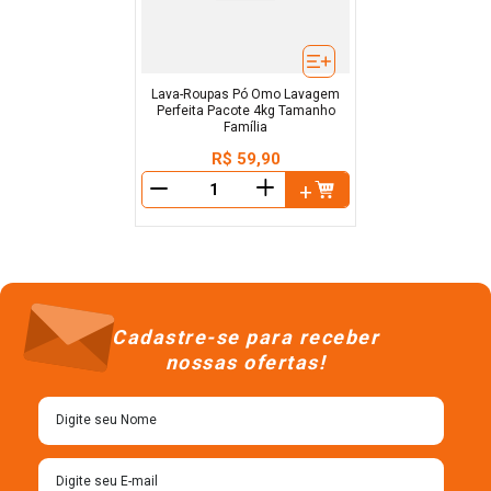
Lava-Roupas Pó Omo Lavagem
Perfeita Pacote 4kg Tamanho
Família
R$
59
,
90
＋
－
Cadastre-se para receber
nossas ofertas!