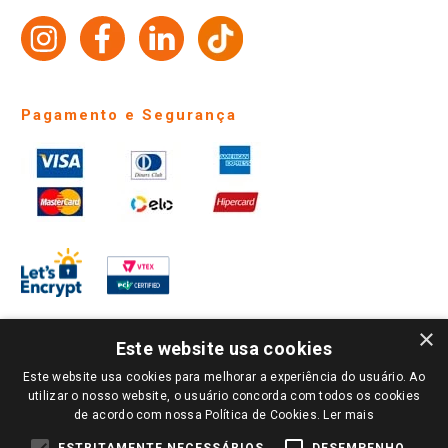
Trabalhe Conosco
Identidade Visual
Pagamento e Segurança
×
Este website usa cookies
Este website usa cookies para melhorar a experiência do usuário. Ao
PARA VER OS PREÇOS DA SUA REGIÃO, FAÇA LOGIN E SELECIONE A LOJA DE
utilizar o nosso website, o usuário concorda com todos os cookies
SUA PREFERÊNCIA. SOMENTE APÓS O LOGIN, OS PREÇOS DA SUA REGIÃO OU
de acordo com nossa Política de Cookies.
Ler mais
LOJA SERÃO CARREGADOS.
TODOS OS PREÇOS E CONDIÇÕES COMERCIAIS DESTE SITE SÃO VÁLIDOS APENAS