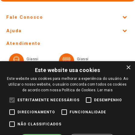
Fale Conosco
Site Institucional
Ajuda
Lojas Físicas e Horários
Telefones e horários das lojas físicas
Ofertas
Atendimento
Política de Privacidade e Termos de Uso
Cartão Giassi
Formas de Pagamento
Giassi
Giassi
Televendas
Políticas de entrega
Vendas Online
Ouvidoria
×
Amigo Giassi
Este website usa cookies
Trocas e Devoluções
Notícias
Este website usa cookies para melhorar a experiência do usuário. Ao
Perguntas frequentes
utilizar o nosso website, o usuário concorda com todos os cookies
Redes Sociais
de acordo com nossa Política de Cookies.
Ler mais
Trabalhe Conosco
ESTRITAMENTE NECESSÁRIOS
DESEMPENHO
Identidade Visual
DIRECIONAMENTO
FUNCIONALIDADE
Pagamento e Segurança
NÃO CLASSIFICADOS