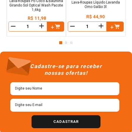
Lava-Roupas Pó Coco & Baunilha
Lava-Roupas Líquido Lavanda
Girando Sol Optical Wash Pacote
Omo Galão 3l
1,6kg
R$
44
,
90
R$
11
,
98
＋
＋
－
－
Cadastre-se para receber
nossas ofertas!
CADASTRAR