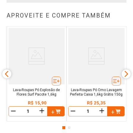
APROVEITE E COMPRE TAMBÉM
s
,8l
De
Lava-Roupas Pó Explosão de
Lava-Roupas Pó Omo Lavagem
Flores Surf Pacote 1,6kg
Perfeita Caixa 1,6kg Grátis 150g
R$
15
,
90
R$
25
,
35
＋
＋
－
－