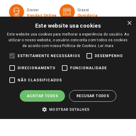
Cartão Giassi
Formas de Pagamento
Giassi
Giassi
Televendas
Políticas de entrega
Vendas Online
Ouvidoria
Amigo Giassi
×
Trocas e Devoluções
Este website usa cookies
Notícias
Este website usa cookies para melhorar a experiência do usuário. Ao
Perguntas frequentes
Redes Sociais
utilizar o nosso website, o usuário concorda com todos os cookies
Trabalhe Conosco
de acordo com nossa Política de Cookies.
Ler mais
Identidade Visual
ESTRITAMENTE NECESSÁRIOS
DESEMPENHO
DIRECIONAMENTO
FUNCIONALIDADE
Pagamento e Segurança
NÃO CLASSIFICADOS
ACEITAR TODOS
RECUSAR TODOS
MOSTRAR DETALHES