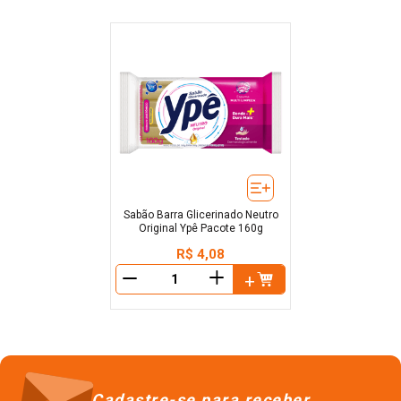
Sabão Barra Glicerinado Neutro
Original Ypê Pacote 160g
R$
4
,
08
＋
－
Cadastre-se para receber