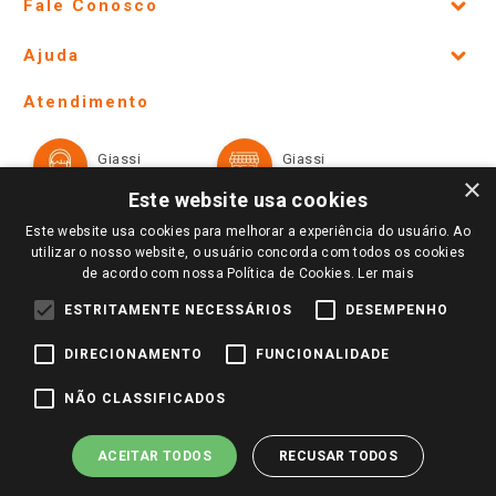
Fale Conosco
Site Institucional
Ajuda
Lojas Físicas e Horários
Telefones e horários das lojas físicas
Ofertas
Atendimento
Política de Privacidade e Termos de Uso
Cartão Giassi
Formas de Pagamento
Giassi
Giassi
Televendas
Políticas de entrega
Vendas Online
Ouvidoria
×
Amigo Giassi
Este website usa cookies
Trocas e Devoluções
Notícias
Este website usa cookies para melhorar a experiência do usuário. Ao
Perguntas frequentes
utilizar o nosso website, o usuário concorda com todos os cookies
Redes Sociais
de acordo com nossa Política de Cookies.
Ler mais
Trabalhe Conosco
ESTRITAMENTE NECESSÁRIOS
DESEMPENHO
Identidade Visual
DIRECIONAMENTO
FUNCIONALIDADE
Pagamento e Segurança
NÃO CLASSIFICADOS
ACEITAR TODOS
RECUSAR TODOS