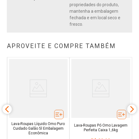
propriedades do produto,
mantenha a embalagem
fechada e em local seco e
fresco.
APROVEITE E COMPRE TAMBÉM
o
Lava-Roupas Líquido Omo Puro
Lava-Roupas Pó Omo Lavagem
Cuidado Galão 5l Embalagem
Perfeita Caixa 1,6kg
Econômica