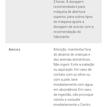
2 horas. A dosagem
dá fragrância de coco intensa e duradoura Surf 5 em 1 te dá
recomendada é para
bom custo-benefício. Surf 5 em 1 cuidado do coco cuida da
máquina de abertura
roupa Surf 5 em 1 cuidado do coco é dermatologicamente
superior, para outros tipos
testado. *Multiuso se refere ao uso para lavagem de variados
de máquina ajuste a
tipos de roupas e tecidos.
dosagem de acordo com a
recomendação do
fabricante.
Avisos
Atenção: mantenha fora
do alcance de crianças e
dos animais domésticos.
Não ingerir. Evite a inalação
ou aspiração. Em caso de
contato com os olhos ou
com a pele, lave
imediatamente com água
em abundância. Em caso
de ingestão, não provoque
vômito e consulte
imediatamente o Centro