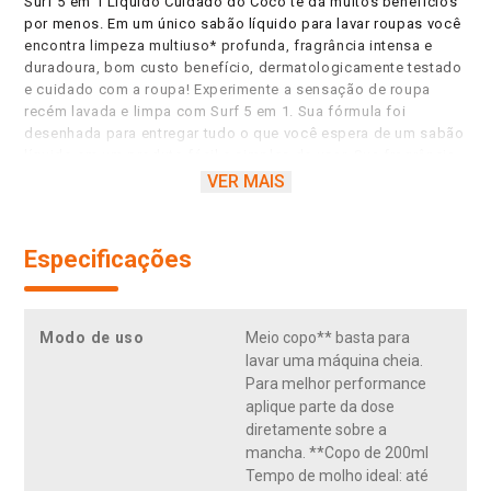
Surf 5 em 1 Líquido Cuidado do Coco te dá muitos benefícios
por menos. Em um único sabão líquido para lavar roupas você
encontra limpeza multiuso* profunda, fragrância intensa e
duradoura, bom custo benefício, dermatologicamente testado
e cuidado com a roupa! Experimente a sensação de roupa
recém lavada e limpa com Surf 5 em 1. Sua fórmula foi
desenhada para entregar tudo o que você espera de um sabão
líquido em um produto fácil e simples de usar. Sua fragrância
suave e deliciosa de coco dura o dia todo. Surf 5 em 1 líquido
VER MAIS
cuidado do coco está disponível no tamanho 3l em uma
embalagem pet transparente feita com plástico 100%
reciclado! E o melhor, da para ver o líquido branquinho do
Especificações
produto! Experimente também as demais fragrâncias incríveis
do nosso portfólio líquido: Lavanda (embalagem pet
transparente com líquido roxo e fragrância floral). Saiba mais
em nosso site: http://surflavaroupas.com.br. Surf 5 em 1 é
Modo de uso
Meio copo** basta para
ideal para roupas brancas e coloridas. O lava roupas Surf 5 em
lavar uma máquina cheia.
1 é recomendado para a maioria dos tecidos***. * Multiuso se
Para melhor performance
refere ao uso para lavagem de variados tipos de roupas e
aplique parte da dose
tecidos. *** Produtos lava roupas, em geral, não são
diretamente sobre a
adequados para lavar couro e algodão cru. Surf 5 em 1 líquido
mancha. **Copo de 200ml
te dá muitos benefícios por menos. Surf 5 em 1 cuidado do
Tempo de molho ideal: até
coco líquido tem limpeza multiuso* profunda. Surf 5 em 1 te