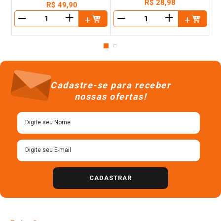
R$
28
,
98
R$
49
,
90
＋
＋
－
－
Cadastre-se para receber
nossas ofertas!
CADASTRAR