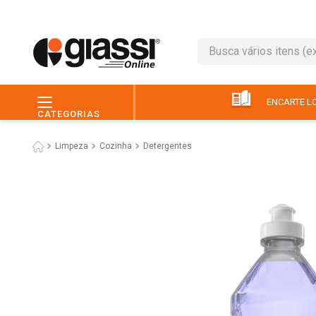
Busca vários itens (ex.: 
TERMOS MAIS BUSC
1
º
leite
ENCARTE LO
CATEGORIAS
2
º
café
Limpeza
Cozinha
Detergentes
3
º
queijo
4
º
papel higiênico
5
º
chocolate
6
º
pão
7
º
macarrão
8
º
iogurte
9
º
ovo