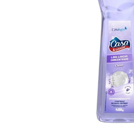
10
º
arroz