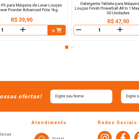
Detergente Tablete para Máquina
 Pó para Máquina de Lavar Louças
Louças Finish Powerball All In 1 M
Power Powder Advanced Pote 1kg
30 Unidades
R$
39
,
90
R$
47
,
90
＋
＋
－
ossas ofertas!
Atendimento
Redes Sociais
ísicas
Giassi