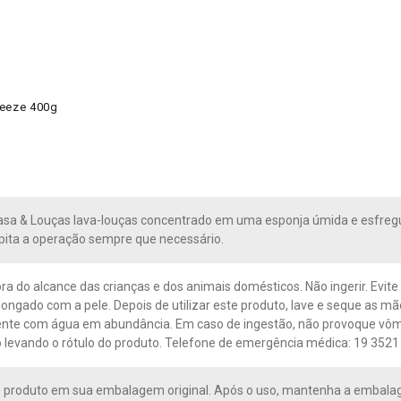
ueeze 400g
asa & Louças lava-louças concentrado em uma esponja úmida e esfregu
pita a operação sempre que necessário.
ra do alcance das crianças e dos animais domésticos. Não ingerir. Evite
longado com a pele. Depois de utilizar este produto, lave e seque as mã
te com água em abundância. Em caso de ingestão, não provoque vômit
 levando o rótulo do produto. Telefone de emergência médica: 19 3521
 produto em sua embalagem original. Após o uso, mantenha a embala