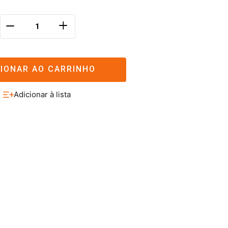
＋
－
CIONAR AO CARRINHO