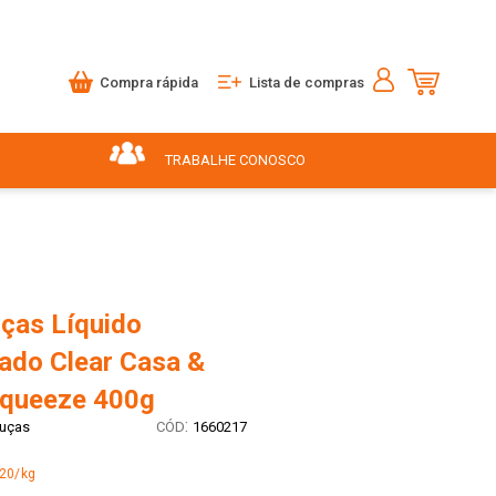
Compra rápida
Lista de compras
TRABALHE CONOSCO
ças Líquido
ado Clear Casa &
queeze 400g
:
uças
1660217
,20/kg