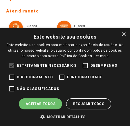
Lojas Físicas e Horários
Telefones e horários das lojas físicas
Ofertas
Atendimento
Política de Privacidade e Termos de Uso
Cartão Giassi
Formas de Pagamento
Giassi
Giassi
Televendas
Políticas de entrega
Vendas Online
Ouvidoria
×
Amigo Giassi
Este website usa cookies
Trocas e Devoluções
Notícias
Este website usa cookies para melhorar a experiência do usuário. Ao
Perguntas frequentes
utilizar o nosso website, o usuário concorda com todos os cookies
Redes Sociais
de acordo com nossa Política de Cookies.
Ler mais
Trabalhe Conosco
ESTRITAMENTE NECESSÁRIOS
DESEMPENHO
Identidade Visual
DIRECIONAMENTO
FUNCIONALIDADE
Pagamento e Segurança
NÃO CLASSIFICADOS
ACEITAR TODOS
RECUSAR TODOS
MOSTRAR DETALHES