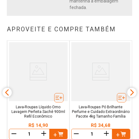
mantenha a embalagem
fechada.
APROVEITE E COMPRE TAMBÉM
no
S
Lava-Roupas Líquido Omo
Lava-Roupas Pó Brilhante
Lavagem Perfeita Sachê 900ml
Perfume e Cuidado Extraordinário
Refil Econômico
Pacote 4kg Tamanho Família
R$
14
,
90
R$
34
,
68
＋
＋
－
－