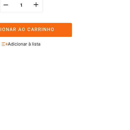
＋
－
CIONAR AO CARRINHO