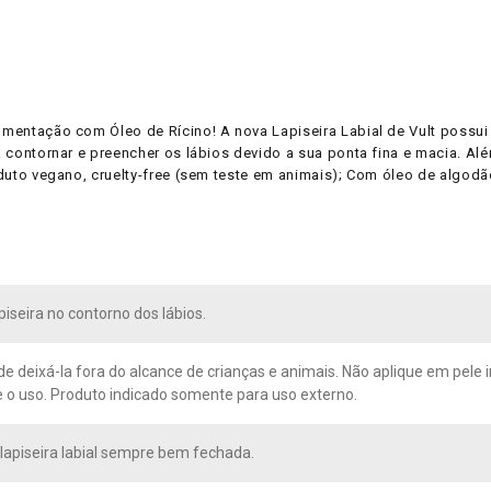
gmentação com Óleo de Rícino! A nova Lapiseira Labial de Vult possui 
ara contornar e preencher os lábios devido a sua ponta fina e macia. 
roduto vegano, cruelty-free (sem teste em animais); Com óleo de algod
piseira no contorno dos lábios.
 deixá-la fora do alcance de crianças e animais. Não aplique em pele irr
 o uso. Produto indicado somente para uso externo.
lapiseira labial sempre bem fechada.