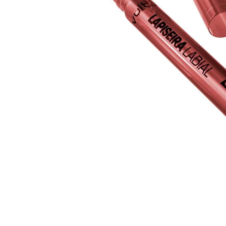
10
º
arroz