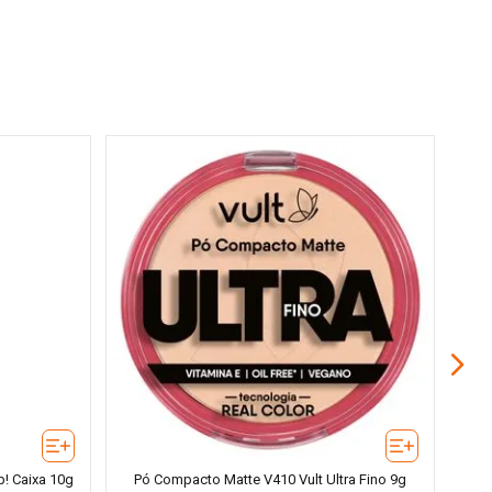
Másca
p! Caixa 10g
Pó Compacto Matte V410 Vult Ultra Fino 9g