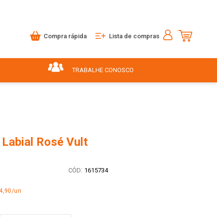
Compra rápida
Lista de compras
TRABALHE CONOSCO
 Labial Rosé Vult
:
1615734
4,90/un