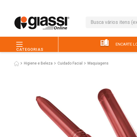
Busca vários itens (ex.: 
TERMOS MAIS BUSC
1
º
leite
ENCARTE LO
CATEGORIAS
2
º
café
Higiene e Beleza
Cuidado Facial
Maquiagens
3
º
queijo
4
º
papel higiênico
5
º
chocolate
6
º
pão
7
º
macarrão
8
º
iogurte
9
º
ovo