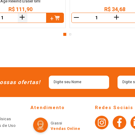
Age Rewind Eraser 6ml
R$
111
,
90
R$
34
,
68
＋
＋
－
ossas ofertas!
Atendimento
Redes Sociais
ísicas
Giassi
os de Uso
Vendas Online