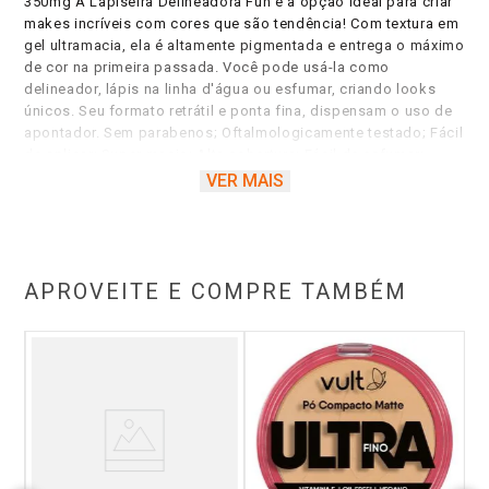
350mg A Lapiseira Delineadora Fun é a opção ideal para criar
makes incríveis com cores que são tendência! Com textura em
gel ultramacia, ela é altamente pigmentada e entrega o máximo
de cor na primeira passada. Você pode usá-la como
delineador, lápis na linha d'água ou esfumar, criando looks
únicos. Seu formato retrátil e ponta fina, dispensam o uso de
apontador. Sem parabenos; Oftalmologicamente testado; Fácil
de aplicar; Super macio; Alta cobertura; Fácil de esfumar;
Cores intensa e altamente pigmentadas; Textura em gel; Alta
VER MAIS
pigmentação desde a primeira aplicação/traçado; Pode ser
usado como delineador e lápis de olhos; Secagem rápida;
Traço fino e preciso; Ponta fina e macia; Traço uniforme;
Produto vegano e cruelty-free (sem testes em animais).
APROVEITE E COMPRE TAMBÉM
15