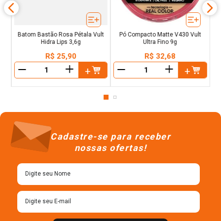
Batom Bastão Rosa Pétala Vult
Pó Compacto Matte V430 Vult
Hidra Lips 3,6g
Ultra Fino 9g
R$
25
,
90
R$
32
,
68
＋
＋
－
－
Cadastre-se para receber
nossas ofertas!