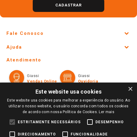
CADASTRAR
Fale Conosco
Site Institucional
Ajuda
Lojas Físicas e Horários
Telefones e horários das lojas físicas
Ofertas
Atendimento
Política de Privacidade e Termos de Uso
Cartão Giassi
Formas de Pagamento
Giassi
Giassi
Televendas
Políticas de entrega
Vendas Online
Ouvidoria
Amigo Giassi
×
Trocas e Devoluções
Este website usa cookies
Notícias
Este website usa cookies para melhorar a experiência do usuário. Ao
Perguntas frequentes
Redes Sociais
utilizar o nosso website, o usuário concorda com todos os cookies
Trabalhe Conosco
de acordo com nossa Política de Cookies.
Ler mais
Identidade Visual
ESTRITAMENTE NECESSÁRIOS
DESEMPENHO
DIRECIONAMENTO
FUNCIONALIDADE