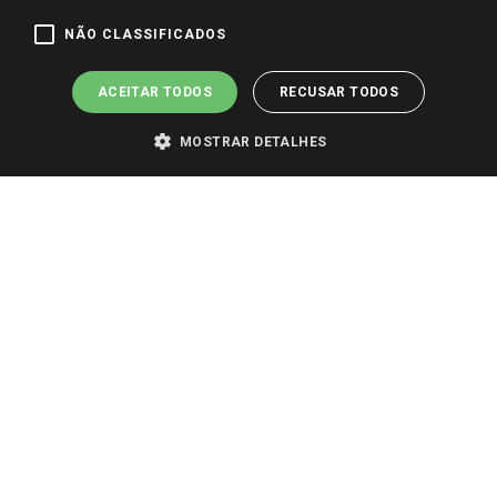
Pagamento e Segurança
NÃO CLASSIFICADOS
ACEITAR TODOS
RECUSAR TODOS
MOSTRAR DETALHES
PARA VER OS PREÇOS DA SUA REGIÃO, FAÇA LOGIN E SELECIONE A LOJA DE
SUA PREFERÊNCIA. SOMENTE APÓS O LOGIN, OS PREÇOS DA SUA REGIÃO OU
LOJA SERÃO CARREGADOS.
TODOS OS PREÇOS E CONDIÇÕES COMERCIAIS DESTE SITE SÃO VÁLIDOS APENAS
PARA COMPRAS REALIZADAS NO GIASSI.COM.BR E NA LOJA SELECIONADA
APÓS O LOGIN, E NÃO NECESSARIAMENTE SE APLICAM ÀS LOJAS FÍSICAS. OS
PREÇOS PARA AS VENDAS ONLINE DIVULGADOS NO SITE PREVALECEM ANTE
OS DEMAIS EVENTUALMENTE ANUNCIADOS EM OUTROS MEIOS DE
COMUNICAÇÃO E SITES DE BUSCAS.
2022 COPYRIGHT - GIASSI SUPERMERCADOS. TODOS OS DIREITOS RESERVADOS.