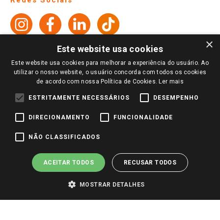
Política de Privacidade e Termos de Uso
Cartão Giassi
Formas de Pagamento
Giassi
Giassi
Televendas
Políticas de entrega
Vendas Online
Ouvidoria
Amigo Giassi
×
Trocas e Devoluções
Este website usa cookies
Notícias
Este website usa cookies para melhorar a experiência do usuário. Ao
Perguntas frequentes
Redes Sociais
utilizar o nosso website, o usuário concorda com todos os cookies
Trabalhe Conosco
de acordo com nossa Política de Cookies.
Ler mais
Identidade Visual
ESTRITAMENTE NECESSÁRIOS
DESEMPENHO
DIRECIONAMENTO
FUNCIONALIDADE
Pagamento e Segurança
NÃO CLASSIFICADOS
ACEITAR TODOS
RECUSAR TODOS
MOSTRAR DETALHES