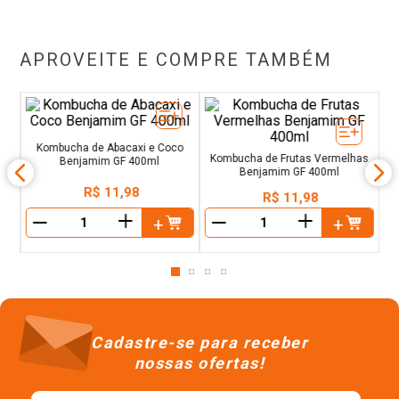
APROVEITE E COMPRE TAMBÉM
la
K
Kombucha de Abacaxi e Coco
Kombucha de Frutas Vermelhas
Benjamim GF 400ml
Benjamim GF 400ml
R$
11
,
98
R$
11
,
98
＋
＋
－
－