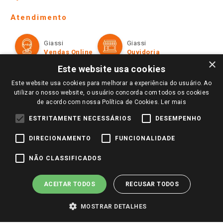
Lojas Físicas e Horários
Telefones e horários das lojas físicas
Ofertas
Atendimento
Política de Privacidade e Termos de Uso
Cartão Giassi
Formas de Pagamento
Giassi
Giassi
Televendas
Políticas de entrega
Vendas Online
Ouvidoria
Amigo Giassi
×
Trocas e Devoluções
Este website usa cookies
Notícias
Este website usa cookies para melhorar a experiência do usuário. Ao
Perguntas frequentes
Redes Sociais
utilizar o nosso website, o usuário concorda com todos os cookies
Trabalhe Conosco
de acordo com nossa Política de Cookies.
Ler mais
Identidade Visual
ESTRITAMENTE NECESSÁRIOS
DESEMPENHO
DIRECIONAMENTO
FUNCIONALIDADE
Pagamento e Segurança
NÃO CLASSIFICADOS
ACEITAR TODOS
RECUSAR TODOS
MOSTRAR DETALHES