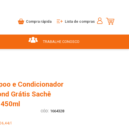
Compra rápida
Lista de compras
TRABALHE CONOSCO
poo e Condicionador
ond Grátis Sachê
 450ml
:
1664328
06,44/l