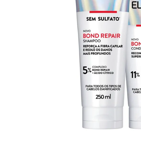
10
º
arroz