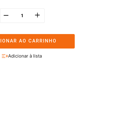
＋
－
CIONAR AO CARRINHO