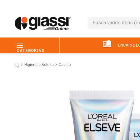
Busca vários itens (ex.: 
TERMOS MAIS BUSC
1
º
leite
ENCARTE LO
CATEGORIAS
2
º
café
Higiene e Beleza
Cabelo
3
º
queijo
4
º
papel higiênico
5
º
chocolate
6
º
pão
7
º
macarrão
8
º
iogurte
9
º
ovo