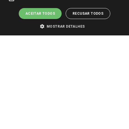
ACEITAR TODOS
RECUSAR TODOS
MOSTRAR DETALHES
PARA VER OS PREÇOS DA SUA REGIÃO, FAÇA LOGIN E SELECIONE A LOJA DE
SUA PREFERÊNCIA. SOMENTE APÓS O LOGIN, OS PREÇOS DA SUA REGIÃO OU
LOJA SERÃO CARREGADOS.
TODOS OS PREÇOS E CONDIÇÕES COMERCIAIS DESTE SITE SÃO VÁLIDOS APENAS
PARA COMPRAS REALIZADAS NO GIASSI.COM.BR E NA LOJA SELECIONADA
APÓS O LOGIN, E NÃO NECESSARIAMENTE SE APLICAM ÀS LOJAS FÍSICAS. OS
PREÇOS PARA AS VENDAS ONLINE DIVULGADOS NO SITE PREVALECEM ANTE
OS DEMAIS EVENTUALMENTE ANUNCIADOS EM OUTROS MEIOS DE
COMUNICAÇÃO E SITES DE BUSCAS.
2022 COPYRIGHT - GIASSI SUPERMERCADOS. TODOS OS DIREITOS RESERVADOS.