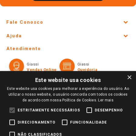
Fale Conosco
Site Institucional
Ajuda
Lojas Físicas e Horários
Telefones e horários das lojas físicas
Ofertas
Atendimento
Política de Privacidade e Termos de Uso
Cartão Giassi
Formas de Pagamento
Giassi
Giassi
Televendas
Políticas de entrega
Vendas Online
Ouvidoria
Amigo Giassi
×
Trocas e Devoluções
Este website usa cookies
Notícias
Este website usa cookies para melhorar a experiência do usuário. Ao
Perguntas frequentes
Redes Sociais
utilizar o nosso website, o usuário concorda com todos os cookies
Trabalhe Conosco
de acordo com nossa Política de Cookies.
Ler mais
Identidade Visual
ESTRITAMENTE NECESSÁRIOS
DESEMPENHO
DIRECIONAMENTO
FUNCIONALIDADE
Pagamento e Segurança
NÃO CLASSIFICADOS