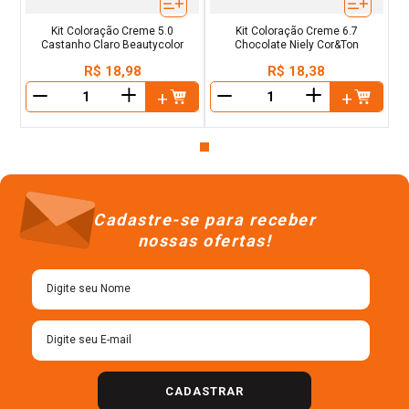
Kit Coloração Creme 5.0
Kit Coloração Creme 6.7
Castanho Claro Beautycolor
Chocolate Niely Cor&Ton
R$
18
,
98
R$
18
,
38
＋
＋
－
－
Cadastre-se para receber
nossas ofertas!
CADASTRAR