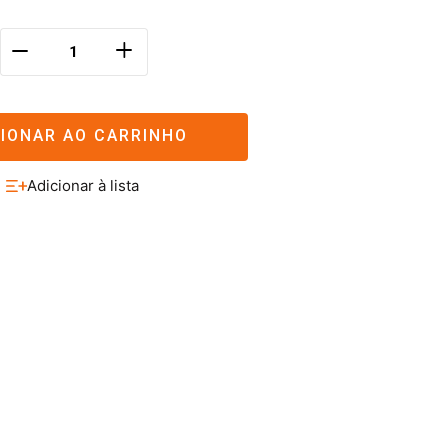
＋
－
CIONAR AO CARRINHO