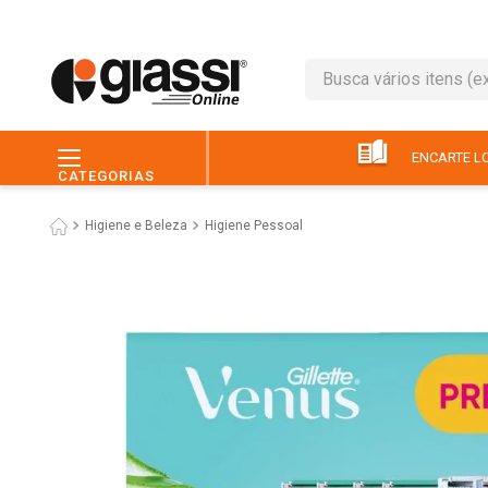
Busca vários itens (ex.: 
TERMOS MAIS BUSC
1
º
leite
ENCARTE LO
CATEGORIAS
2
º
café
Higiene e Beleza
Higiene Pessoal
3
º
queijo
4
º
papel higiênico
5
º
pão
6
º
chocolate
7
º
ovo
8
º
iogurte
9
º
macarrão