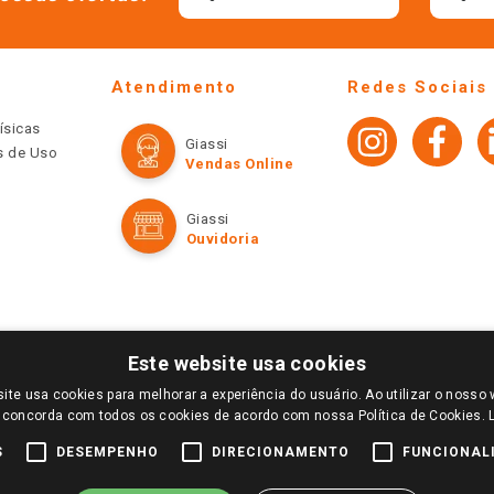
Atendimento
Redes Sociais
ísicas
Giassi
os de Uso
Vendas Online
Giassi
Ouvidoria
Este website usa cookies
ite usa cookies para melhorar a experiência do usuário. Ao utilizar o nosso 
LOGIN E SELECIONE A LOJA DE SUA PREFERÊNCIA. SOMENTE APÓS O LOGIN, OS PREÇOS
 concorda com todos os cookies de acordo com nossa Política de Cookies.
TE SÃO VÁLIDOS APENAS PARA COMPRAS REALIZADAS NO GIASSI.COM.BR E NA LOJA SE
NDAS ONLINE DIVULGADOS NO SITE PREVALECEM ANTE OS DEMAIS EVENTUALMENTE AN
S
DESEMPENHO
DIRECIONAMENTO
FUNCIONAL
DE BUSCAS.
2022 COPYRIGHT - GIASSI SUPERMERCADOS. TODOS OS DIREITOS RESERVADOS.