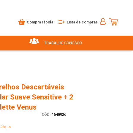
Compra rápida
Lista de compras
TRABALHE CONOSCO
relhos Descartáveis
lar Suave Sensitive + 2
llette Venus
:
1648926
,98/un