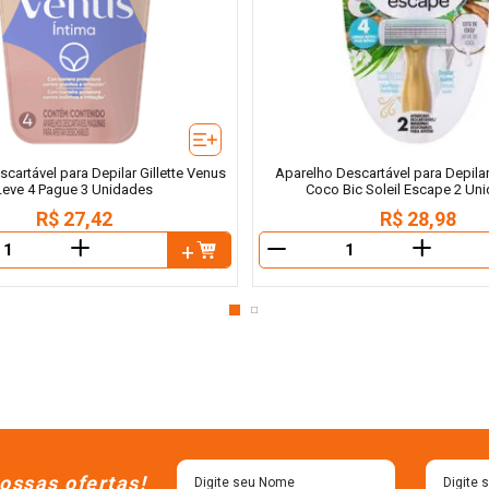
cartável para Depilar Gillette Venus
Aparelho Descartável para Depila
Leve 4 Pague 3 Unidades
Coco Bic Soleil Escape 2 Un
R$
27
,
42
R$
28
,
98
＋
＋
－
ossas ofertas!