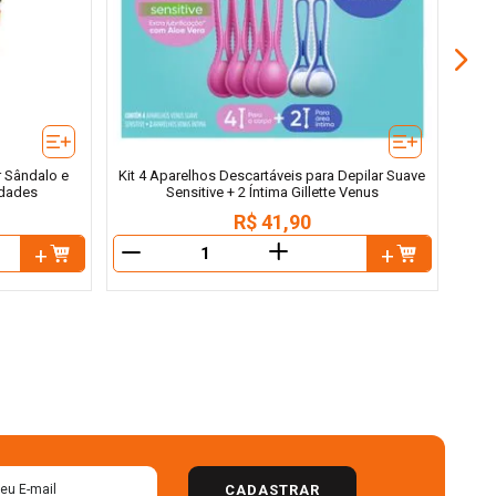
r Sândalo e
Kit 4 Aparelhos Descartáveis para Depilar Suave
idades
Sensitive + 2 Íntima Gillette Venus
R$
41
,
90
＋
－
－
CADASTRAR