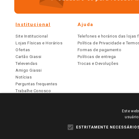
Institucional
Ajuda
Site Institucional
Telefones e horários das lojas f
Lojas Físicas e Horários
Política de Privacidade e Term
Ofertas
Formas de pagamento
Cartão Giassi
Políticas de entrega
Televendas
Trocas e Devoluções
Amigo Giassi
Notícias
Perguntas frequentes
Trabalhe Conosco
Identidade Visual
Este webs
PARA VER OS PREÇOS DA SUA REGIÃO, FAÇA 
usuário
TODOS OS PREÇOS E CONDIÇÕES COMERCIAIS DESTE SI
APLICAM ÀS LOJAS FÍSICAS. OS PREÇOS PARA AS VE
ESTRITAMENTE NECESSÁRIO