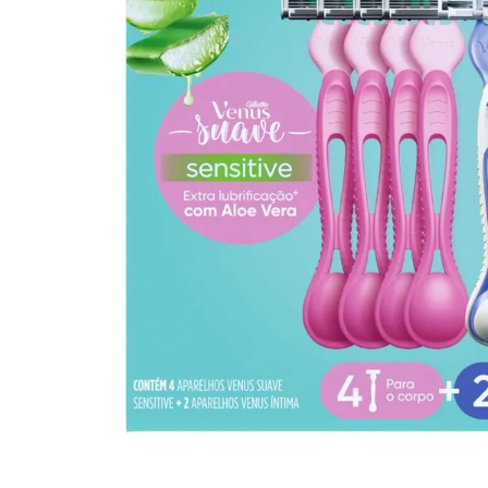
10
º
arroz