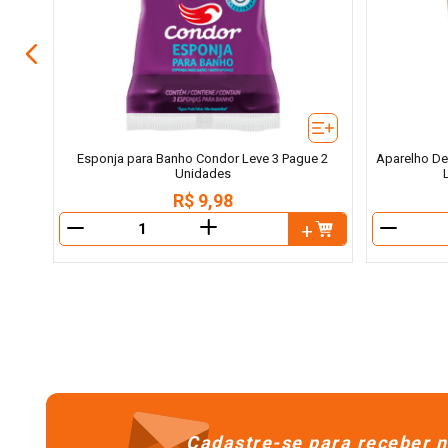
Esponja para Banho Condor Leve 3 Pague 2
Aparelho Des
Unidades
R$
9
,
98
＋
－
－
Cadastre-se para receber n